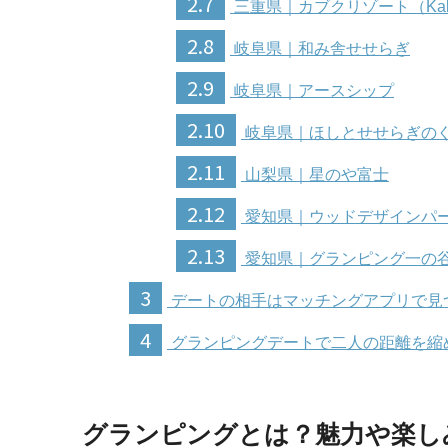
2.7
三重県｜カブクリゾート（Kabuk
2.8
岐阜県｜和み舎せせらぎ
2.9
岐阜県｜アースシップ
2.10
岐阜県｜ほしとせせらぎの
2.11
山梨県｜星のや富士
2.12
愛知県｜ウッドデザインパ
2.13
愛知県｜グランピング一の
3
デートの相手はマッチングアプリで見
4
グランピングデートで二人の距離を縮
グランピングとは？魅力や楽し