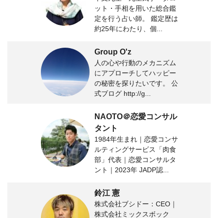
ット・手相を用いた総合鑑
定を行う占い師。 鑑定歴は
約25年にわたり、個...
Group O'z
人の心や行動のメカニズム
にアプローチしてハッピー
の秘密を探りたいです。 公
式ブログ http://g...
NAOTO＠恋愛コンサル
タント
1984年生まれ｜恋愛コンサ
ルティングサービス「肉食
部」代表｜恋愛コンサルタ
ント｜2023年 JADP認...
鈴江 憲
株式会社ブシドー：CEO｜
株式会社ミックスボック