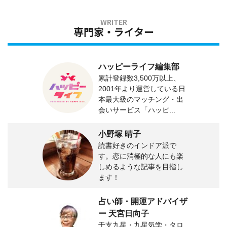
専門家・ライター
ハッピーライフ編集部
累計登録数3,500万以上、
2001年より運営している日
本最大級のマッチング・出
会いサービス「ハッピ...
小野塚 晴子
読書好きのインドア派で
す。恋に消極的な人にも楽
しめるような記事を目指し
ます！
占い師・開運アドバイザ
ー 天宮日向子
干支九星・九星気学・タロ