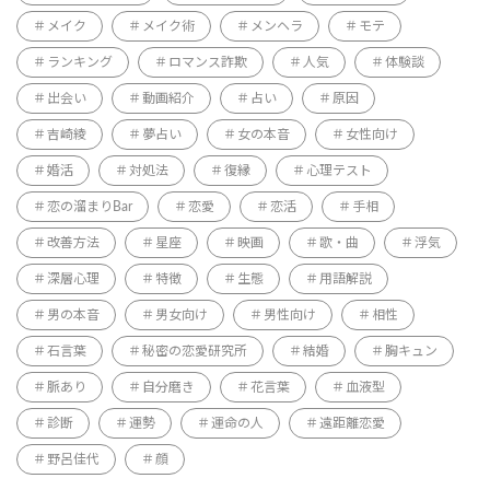
メイク
メイク術
メンヘラ
モテ
ランキング
ロマンス詐欺
人気
体験談
出会い
動画紹介
占い
原因
吉崎綾
夢占い
女の本音
女性向け
婚活
対処法
復縁
心理テスト
恋の溜まりBar
恋愛
恋活
手相
改善方法
星座
映画
歌・曲
浮気
深層心理
特徴
生態
用語解説
男の本音
男女向け
男性向け
相性
石言葉
秘密の恋愛研究所
結婚
胸キュン
脈あり
自分磨き
花言葉
血液型
診断
運勢
運命の人
遠距離恋愛
野呂佳代
顔