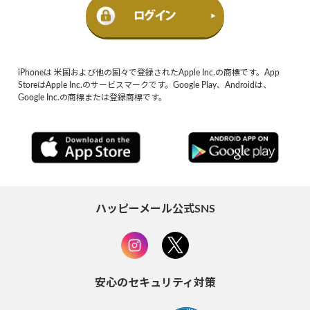
iPhoneは 米国および他の国々で登録されたApple Inc.の商標です。App
StoreはApple Inc.のサービスマークです。Google Play、Androidは、
Google Inc.の商標または登録商標です。
ハッピーメール公式SNS
安心のセキュリティ対策