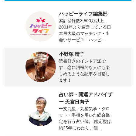
ハッピーライフ編集部
累計登録数3,500万以上、
2001年より運営している日
本最大級のマッチング・出
会いサービス「ハッピ...
小野塚 晴子
読書好きのインドア派で
す。恋に消極的な人にも楽
しめるような記事を目指し
ます！
占い師・開運アドバイザ
ー 天宮日向子
干支九星・九星気学・タロ
ット・手相を用いた総合鑑
定を行う占い師。 鑑定歴は
約25年にわたり、個...