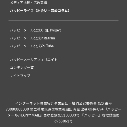
メディア掲載・広告実績
ハッピーライフ（出会い・恋愛コラム）
ハッピーメール公式X（旧Twitter）
ハッピーメール公式instagram
ハッピーメール公式YouTube
ハッピーメールアフィリエイト
コンテンツ一覧
サイトマップ
インターネット異性紹介事業届出・福岡公安委員会 認定番号
90080003000 第二種電気通信事業者届出済 届出番号H4-094『ハッピー
メール/HAPPYMAIL』商標登録第5150003号 『ハッピー』商標登録第
6953061号