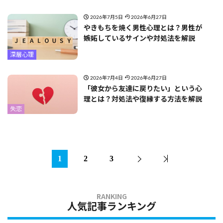
2026年7月5日
2026年6月27日
やきもちを焼く男性心理とは？男性が
嫉妬しているサインや対処法を解説
深層心理
2026年7月4日
2026年6月27日
「彼女から友達に戻りたい」という心
理とは？対処法や復縁する方法を解説
失恋
1
2
3
人気記事ランキング