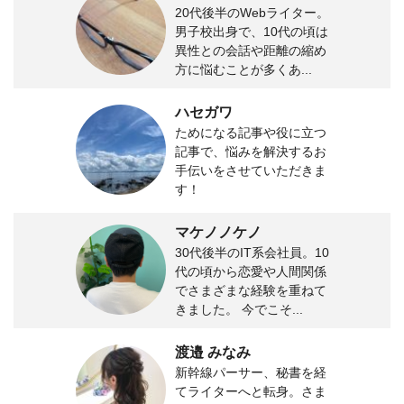
20代後半のWebライター。
男子校出身で、10代の頃は
異性との会話や距離の縮め
方に悩むことが多くあ...
ハセガワ
ためになる記事や役に立つ
記事で、悩みを解決するお
手伝いをさせていただきま
す！
マケノノケノ
30代後半のIT系会社員。10
代の頃から恋愛や人間関係
でさまざまな経験を重ねて
きました。 今でこそ...
渡邉 みなみ
新幹線パーサー、秘書を経
てライターへと転身。さま