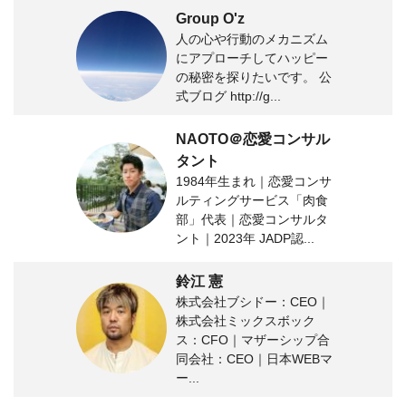
Group O'z
人の心や行動のメカニズム
にアプローチしてハッピー
の秘密を探りたいです。 公
式ブログ http://g...
NAOTO＠恋愛コンサル
タント
1984年生まれ｜恋愛コンサ
ルティングサービス「肉食
部」代表｜恋愛コンサルタ
ント｜2023年 JADP認...
鈴江 憲
株式会社ブシドー：CEO｜
株式会社ミックスボック
ス：CFO｜マザーシップ合
同会社：CEO｜日本WEBマ
ー...