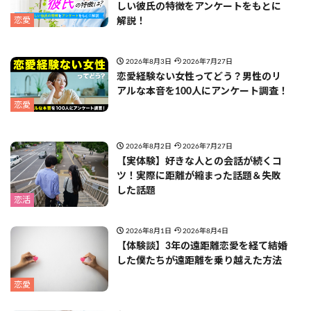
しい彼氏の特徴をアンケートをもとに
恋愛
解説！
2026年8月3日
2026年7月27日
恋愛経験ない女性ってどう？男性のリ
アルな本音を100人にアンケート調査！
恋愛
2026年8月2日
2026年7月27日
【実体験】好きな人との会話が続くコ
ツ！実際に距離が縮まった話題＆失敗
した話題
恋活
2026年8月1日
2026年8月4日
【体験談】3年の遠距離恋愛を経て結婚
した僕たちが遠距離を乗り越えた方法
恋愛