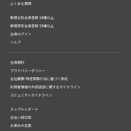
よくある質問
新規女性会員登録 18歳以上
新規男性会員登録 18歳以上
会員ログイン
ヘルプ
会員規約
プライバシーポリシー
会社概要/特定商取引法に基づく表記
利用者情報の外部送信に関するガイドライン
コミュニティガイドライン
カップルレポート
出会い成功談
お褒めの言葉