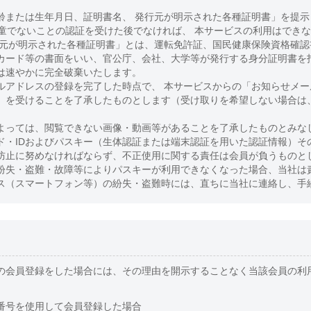
齢または生年月日、証明書名、 発行元が明示された各種証明書」を提示
児童でないことの認証を受けた後でなければ、 本サービスの利用はでき
行元が明示された各種証明書」とは、運転免許証、国民健康保険資格確
カード等の書面をいい、官公庁、会社、大学等が発行する身分証明書を
は速やかに完全破棄いたします。
ルアドレスの登録を完了した時点で、 本サービスからの「お知らせメ
」を受けることを了承したものとします（受け取りを希望しない場合は
よっては、閲覧できない画像・動画等があることを了承したものとみな
ド・IDおよびパスキー（生体認証または端末認証を用いた認証情報）そ
防止に努めなければならず、不正使用に関する責任は会員が負うものと
紛失・盗難・故障等によりパスキーが利用できなくなった場合、当社は
ス（スマートフォン等）の紛失・盗難時には、直ちに当社に連絡し、手
の会員登録をした場合には、その理由を開示することなく当該会員の利
。
番号を使用して会員登録した場合