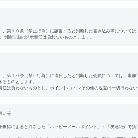
）、第１０条（禁止行為）に該当すると判断した書き込み等については
合、削除理由の開示責任は負わないものとします。
）、第１０条（禁止行為）に違反したと判断した会員については、事前
きるものとします。
責任は負わないものとし、ポイント/コインその他の返還は一切行わない
扱い等
正獲得によると判断した「ハッピーメールポイント」・「友達紹介で獲