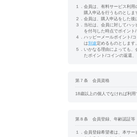
１．
会員は、有料サービス利用
購入申込を行うものとしま
２．
会員は、購入申込をした後
３．
当社は、会員に対してハッ
を付与した時点でポイント
４．
ハッピーメールポイント/
は
別途
定めるものとします
５．
いかなる理由によっても、
たポイント/コインの返還
第７条 会員資格
18歳以上の個人でなければ利用
第８条 会員登録、年齢認証等
１．
会員登録希望者は、本サー