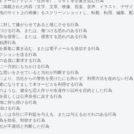
Ｅメールアドレス・住所等）、ＵＲＬ等を書き込む行為
に掲載された内容（文字、文章、映像、音楽、音声、イラスト、デザイ
他のサイト上の画像）をスクリーンショットし、転載、転用、編集、配
に対して嫌がらせであると感じさせる行為
つける行為、または、傷つける恐れのある行為
等を侵害し、または、侵害する恐れのある行為
勧誘行為
を募集に書き込む、または電子メールを送信する行為
クションを送る行為
の会員に要求する行為
に一方的にもちかける行為
な思いをさせていると当社が判断する行為
により、当社からの警告を受けたにも拘らず、利用方法を改めない行為
者になりすまして本サービスを利用する行為
のような、健全な恋人作りや友達作り以外を目的とした行為
令若しくは公序良俗に反する行為
拗に持ち掛ける行為
掛ける行為
しくは当社に不利益を与える、または与えるおそれのある行為
為を助長、幇助する行為
社が不適切と判断した行為