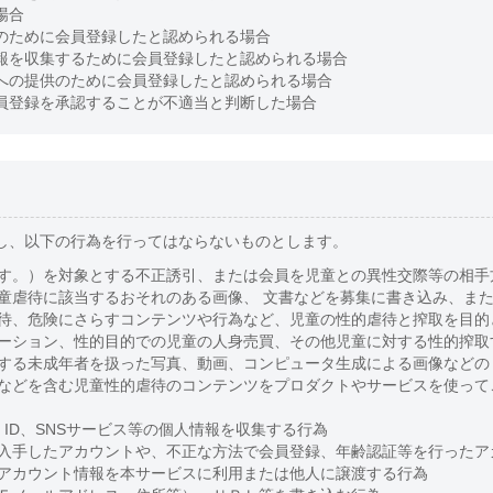
場合
のために会員登録したと認められる場合
報を収集するために会員登録したと認められる場合
への提供のために会員登録したと認められる場合
員登録を承認することが不適当と判断した場合
し、以下の行為を行ってはならないものとします。
す。）を対象とする不正誘引、または会員を児童との異性交際等の相手
童虐待に該当するおそれのある画像、 文書などを募集に書き込み、ま
待、危険にさらすコンテンツや行為など、児童の性的虐待と搾取を目的
ーション、性的目的での児童の人身売買、その他児童に対する性的搾取
する未成年者を扱った写真、動画、コンピュータ生成による画像などの
などを含む児童性的虐待のコンテンツをプロダクトやサービスを使って
E ID、SNSサービス等の個人情報を収集する行為
入手したアカウントや、不正な方法で会員登録、年齢認証等を行ったア
アカウント情報を本サービスに利用または他人に譲渡する行為