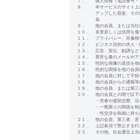
７．
個人情報（電話番号・
８．
本サービスのサイト上
アップした容姿、その
為
９．
他の会員、または当社
１０．
名誉若しくは信用を傷
１１．
プライバシー、肖像権
１２．
ビジネス目的の求人・
１３．
広告、宣伝、勧誘など
１４．
異常な量のメールやア
１５．
性的な画像の送信を他
１６．
性的な関係を他の会員
１７．
他の会員に対して不快
１８．
他の会員からの通報等
１９．
他の会員、または第三
２０．
他の会員との間で以下
・売春や援助交際、法
・一晩限りの関係を執
・性交渉を執拗に持ち
２１．
他の会員、第三者、若
２２．
上記各項で禁止する行
２３．
その他、社会通念上当