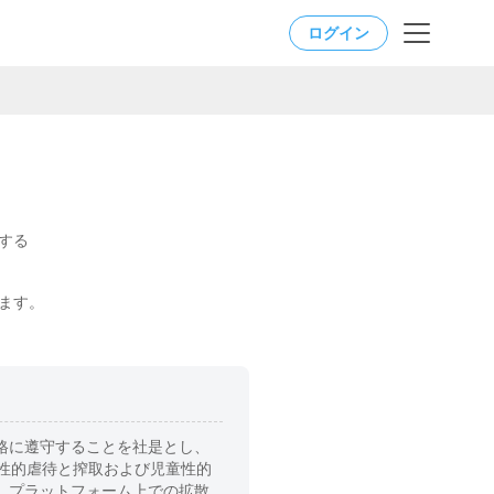
ログイン
する
ます。
格に遵守することを社是とし、
性的虐待と搾取および児童性的
、プラットフォーム上での拡散