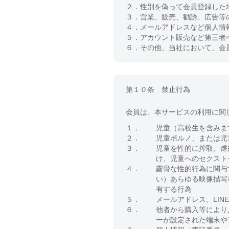
２．
性別を偽って会員登録した
３．
営業、販売、勧誘、広告等
４．
メールアドレスなど個人情
５．
アカウント販売など第三者
６．
その他、当社において、会
第１０条 禁止行為
会員は、本サービスの利用に関
１．
児童（高校生を含みま
２．
児童ポルノ、または児
３．
児童を性的に搾取、虐
け、児童へのセクスト
４．
露骨な性的行為に関与
い）あらゆる映像描写
有する行為
５．
メールアドレス、LIN
６．
他者から購入等により
ーが設定された端末や