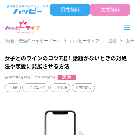
男性登録
女性登録
出会い恋愛のハッピーメール
ハッピーライフ
恋活
女子
女子とのラインのコツ7選！話題がないときの対処
法や恋愛に発展させる方法
恋活
2025年3月28日
2025年3月24日
LINE
テクニック
対処法
男性向け