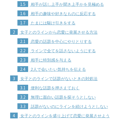
1.5
相手が話し上手か聞き上手かを見極める
1.6
相手の趣味や好きなものに反応する
1.7
たまには駆け引きをする
2
女子とのラインから恋愛に発展させる方法
2.1
恋愛の話題を中心にやりとりする
2.2
ラインで全てを話さないようにする
2.3
相手に特別感を与える
2.4
2人で会いたい気持ちを伝える
3
女子とのラインで話題がないときの対処法
3.1
便利な話題を押さえておく
3.2
無理に面白い話題を探そうとしない
3.3
話題がないのにラインを続けようとしない
4
女子とのラインを盛り上げて恋愛に発展させよう