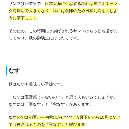
サンマは回遊魚で、
日本近海に生息する群れは夏にオホーツ
ク海周辺で大きくなり、秋には産卵のため日本列島を囲むよ
うに南下します
。
そのため、この時期に水揚げされるサンマはもっとも脂がの
っており、秋の御馳走にぴったりです。
なす
秋はなすも美味しい季節です。
「なすは夏野菜じゃないの？」と思う人もいるでしょうが、
なすには「夏なす」と「秋なす」があります。
なすの旬は初夏から初秋にかけてで、9月下旬から10月にかけ
て収穫されるものを「秋なす」と呼びます
。