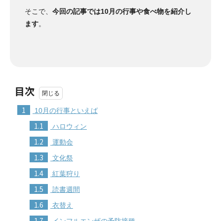
そこで、
今回の記事では10月の行事や食べ物を紹介し
ます
。
目次
1
10月の行事といえば
1.1
ハロウィン
1.2
運動会
1.3
文化祭
1.4
紅葉狩り
1.5
読書週間
1.6
衣替え
1.7
インフルエンザの予防接種