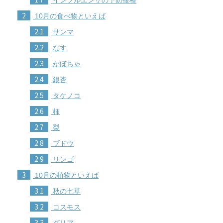
2
10月の食べ物といえば
2.1
サンマ
2.2
なす
2.3
かぼちゃ
2.4
銀杏
2.5
タケノコ
2.6
柿
2.7
梨
2.8
ブドウ
2.9
リンゴ
3
10月の植物といえば
3.1
秋の七草
3.2
コスモス
3.3
ダリア