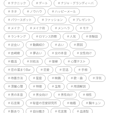
テクニック
デート
ナジャ・グランディーバ
ネタ
ノウハウ
ハッピーメール
パワースポット
ファッション
プレゼント
メイク
メイク術
メンヘラ
モテ
ランキング
ロマンス詐欺
人気
体験談
出会い
動画紹介
占い
原因
吉崎綾
夢占い
女の本音
女性向け
婚活
対処法
復縁
心理テスト
恋の溜まりBar
恋愛
恋活
手相
改善方法
星座
映画
歌・曲
浮気
深層心理
特徴
生態
用語解説
男の本音
男女向け
男性向け
相性
石言葉
秘密の恋愛研究所
結婚
胸キュン
脈あり
自分磨き
花言葉
血液型