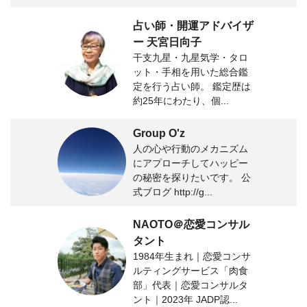
占い師・開運アドバイザ
ー 天宮日向子
干支九星・九星気学・タロ
ット・手相を用いた総合鑑
定を行う占い師。 鑑定歴は
約25年にわたり、個...
Group O'z
人の心や行動のメカニズム
にアプローチしてハッピー
の秘密を探りたいです。 公
式ブログ http://g...
NAOTO＠恋愛コンサル
タント
1984年生まれ｜恋愛コンサ
ルティングサービス「肉食
部」代表｜恋愛コンサルタ
ント｜2023年 JADP認...