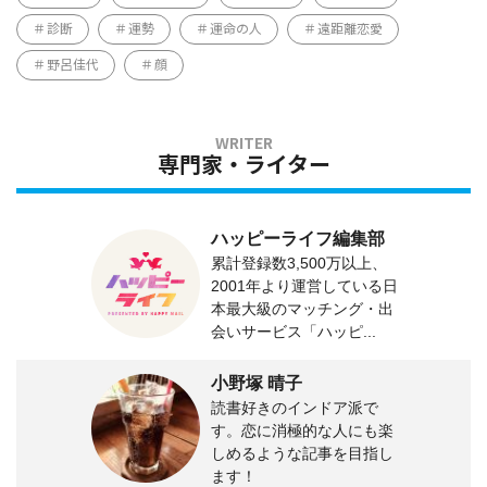
診断
運勢
運命の人
遠距離恋愛
野呂佳代
顔
専門家・ライター
ハッピーライフ編集部
累計登録数3,500万以上、
2001年より運営している日
本最大級のマッチング・出
会いサービス「ハッピ...
小野塚 晴子
読書好きのインドア派で
す。恋に消極的な人にも楽
しめるような記事を目指し
ます！