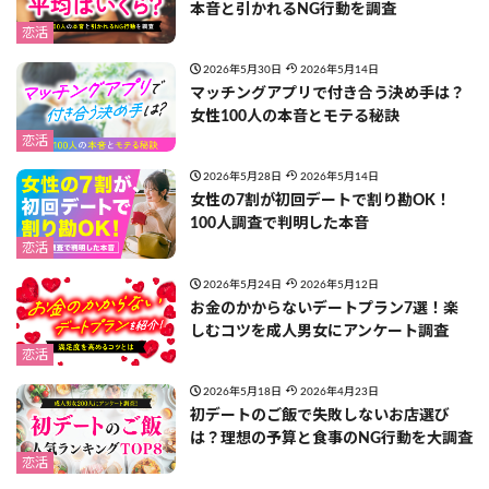
本音と引かれるNG行動を調査
恋活
2026年5月30日
2026年5月14日
マッチングアプリで付き合う決め手は？
女性100人の本音とモテる秘訣
恋活
2026年5月28日
2026年5月14日
女性の7割が初回デートで割り勘OK！
100人調査で判明した本音
恋活
2026年5月24日
2026年5月12日
お金のかからないデートプラン7選！楽
しむコツを成人男女にアンケート調査
恋活
2026年5月18日
2026年4月23日
初デートのご飯で失敗しないお店選び
は？理想の予算と食事のNG行動を大調査
恋活