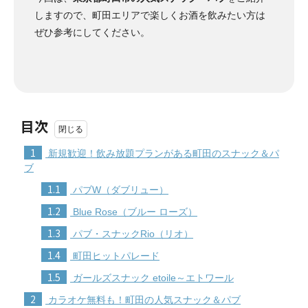
しますので、町田エリアで楽しくお酒を飲みたい方は
ぜひ参考にしてください。
目次
1
新規歓迎！飲み放題プランがある町田のスナック＆パ
ブ
1.1
パブW（ダブリュー）
1.2
Blue Rose（ブルー ローズ）
1.3
パブ・スナックRio（リオ）
1.4
町田ヒットパレード
1.5
ガールズスナック etoile～エトワール
2
カラオケ無料も！町田の人気スナック＆パブ