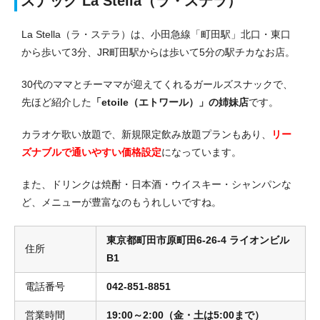
スナック La Stella（ラ・ステラ）
La Stella（
ラ・ステラ）は、小田急線「町田駅」北口・東口
から歩いて3分、JR町田駅からは歩いて5分の駅チカなお店。
30代のママとチーママが迎えてくれるガールズスナックで、
先ほど紹介した
「etoile（エトワール）」の姉妹店
です。
カラオケ歌い放題で、新規限定飲み放題プランもあり、
リー
ズナブルで通いやすい価格設定
になっています。
また、ドリンクは焼酎・日本酒・ウイスキー・シャンパンな
ど、メニューが豊富なのもうれしいですね。
東京都町田市原町田6-26-4 ライオンビル
住所
B1
電話番号
042-851-8851
営業時間
19:00～2:00（金・土は5:00まで）