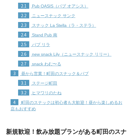
2.1
Pub OASIS（パブ オアシス）
2.2
ニュースナック サンク
2.3
スナック La Stella（ラ・ステラ）
2.4
Stand Pub 南
2.5
パブ リラ
2.6
new snack Lily（ニュースナック リリー）
2.7
snack わむ〜る
3
昼から営業！町田のスナック＆パブ
3.1
ステージ町田
3.2
ヒマワリのたね
4
町田のスナックは初心者も大歓迎！昼から楽しめるお
店もおすすめ
新規歓迎！飲み放題プランがある町田のスナ