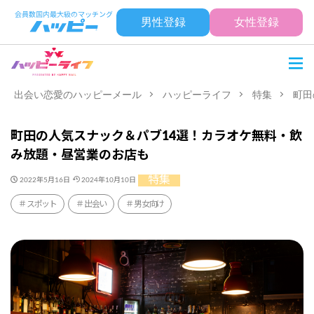
男性登録
女性登録
出会い恋愛のハッピーメール
ハッピーライフ
特集
町田
町田の人気スナック＆パブ14選！カラオケ無料・飲
み放題・昼営業のお店も
特集
2022年5月16日
2024年10月10日
スポット
出会い
男女向け