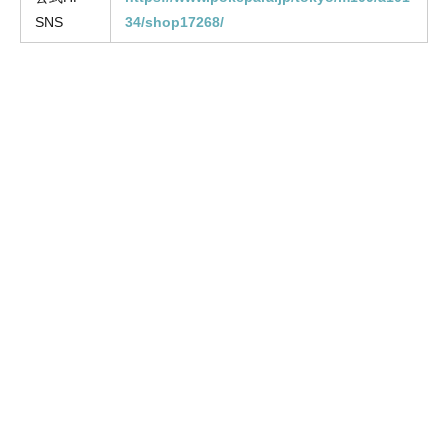
SNS
34/shop17268/