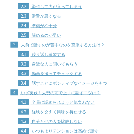
2.2
緊張して力が入ってしまう
2.3
滑舌が悪くなる
2.4
準備が不十分
2.5
諦めるのが早い
3
人前で話すのが苦手なのを克服する方法は？
3.1
繰り返し練習する
3.2
身近な人に聞いてもらう
3.3
動画を撮ってチェックする
3.4
話すことにポジティブなイメージをもつ
4
いざ実践！大勢の前で上手に話すコツは？
4.1
全員に認められようと気負わない
4.2
経験を交えて興味を持たせる
4.3
自分と他の人を比較しない
4.4
いつもよりテンションは高めで話す