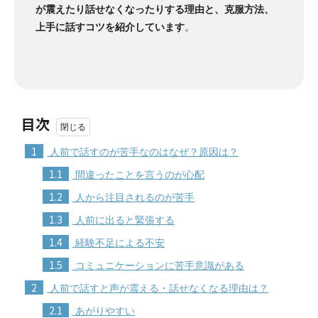
が震えたり話せなくなったりする理由と、克服方法、
上手に話すコツを紹介しています
。
目次
1
人前で話すのが苦手なのはなぜ？原因は？
1.1
間違ったことを言うのが心配
1.2
人から注目されるのが苦手
1.3
人前に出ると緊張する
1.4
経験不足による不安
1.5
コミュニケーションに苦手意識がある
2
人前で話すと声が震える・話せなくなる理由は？
2.1
あがりやすい