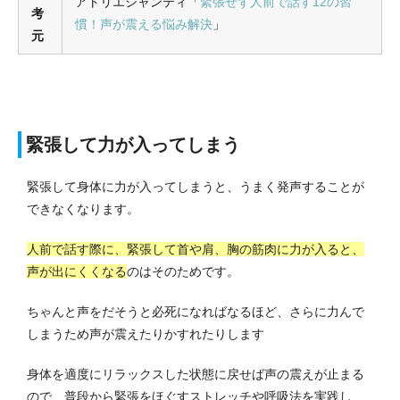
アトリエシャンティ「
緊張せず人前で話す12の習
考
慣！声が震える悩み解決
」
元
緊張して力が入ってしまう
緊張して身体に力が入ってしまうと、うまく発声することが
できなくなります。
人前で話す際に、緊張して首や肩、胸の筋肉に力が入ると、
声が出にくくなる
のはそのためです。
ちゃんと声をだそうと必死になればなるほど、さらに力んで
しまうため声が震えたりかすれたりします
身体を適度にリラックスした状態に戻せば声の震えが止まる
ので、普段から緊張をほぐすストレッチや呼吸法を実践し