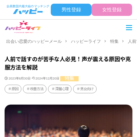
男性登録
女性登録
出会い恋愛のハッピーメール
ハッピーライフ
特集
人前
人前で話すのが苦手な人必見！声が震える原因や克
服方法を解説
特集
2023年8月30日
2024年12月20日
原因
改善方法
深層心理
男女向け