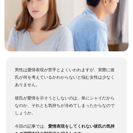
男性は愛情表現が苦手とよくいわれますが、実際に彼
氏が何を考えているかわからないと悩む女性は少なく
ありません。
彼氏が愛情を示そうとしないのは、単にシャイだから
なのか、それとも気持ちが冷めてしまったからなので
しょうか。
今回の記事では、
愛情表現をしてくれない彼氏の気持