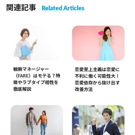
関連記事
Related Articles
敏腕マネージャー
恋愛至上主義は恋愛に
（FARE）はモテる？特
不利に働く可能性大！
徴やラブタイプ相性を
恋愛依存から抜け出す
徹底解説
改善方法