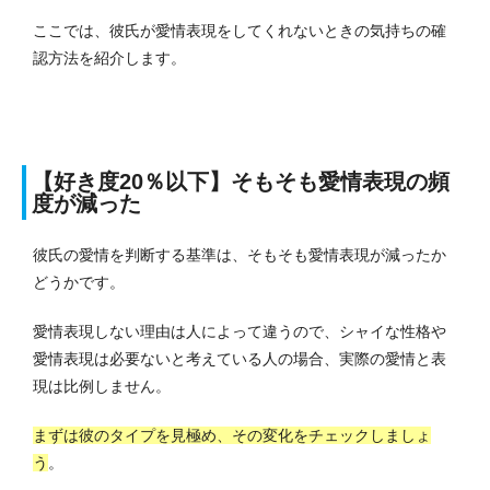
ここでは、彼氏が愛情表現をしてくれないときの気持ちの確
認方法を紹介します。
【好き度20％以下】そもそも愛情表現の頻
度が減った
彼氏の愛情を判断する基準は、そもそも愛情表現が減ったか
どうかです。
愛情表現しない理由は人によって違うので、シャイな性格や
愛情表現は必要ないと考えている人の場合、実際の愛情と表
現は比例しません。
まずは彼のタイプを見極め、その変化をチェックしましょ
う
。