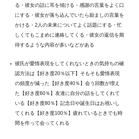
る・彼女の話に耳を傾ける・感謝の言葉をよく口
にする・彼女が落ち込んでいたら励ましの言葉を
かける・2人の未来についてよく話題にする・忙
しくてもこまめに連絡してくる・彼女の返信を期
待するような内容が多いなどがある
彼氏が愛情表現をしてくれないときの気持ちの確
認方法は【好き度20％以下】そもそも愛情表現
の頻度が減った【好き度40％】会う回数が増え
た【好き度60％】友達に自分の話をしてくれて
いる【好き度80％】記念日や誕生日はお祝いし
てくれる【好き度100％】疲れているときでも時
間を作って会ってくれる