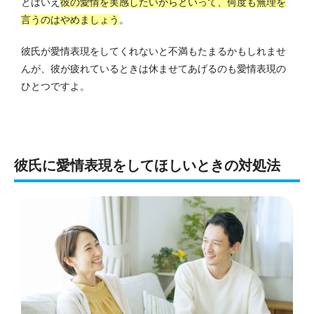
とはいえ
彼の愛情を実感したいからといって、何度も無理を
言うのはやめましょう
。
彼氏が愛情表現をしてくれないと不満もたまるかもしれませ
んが、彼が疲れているときは休ませてあげるのも愛情表現の
ひとつですよ。
彼氏に愛情表現をしてほしいときの対処法