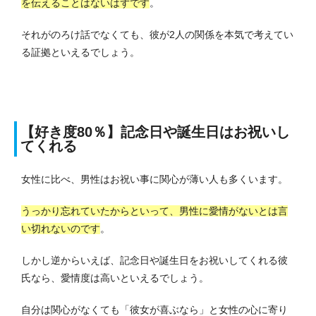
を伝えることはないはずです
。
それがのろけ話でなくても、彼が2人の関係を本気で考えてい
る証拠といえるでしょう。
【好き度80％】記念日や誕生日はお祝いし
てくれる
女性に比べ、男性はお祝い事に関心が薄い人も多くいます。
うっかり忘れていたからといって、男性に愛情がないとは言
い切れないのです
。
しかし逆からいえば、記念日や誕生日をお祝いしてくれる彼
氏なら、愛情度は高いといえるでしょう。
自分は関心がなくても「彼女が喜ぶなら」と女性の心に寄り