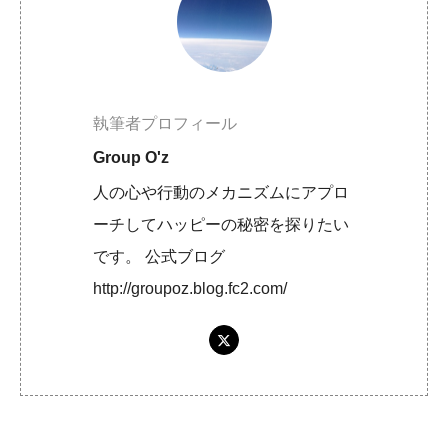
執筆者プロフィール
Group O'z
人の心や行動のメカニズムにアプロ
ーチしてハッピーの秘密を探りたい
です。 公式ブログ
http://groupoz.blog.fc2.com/