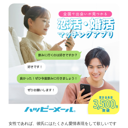
女性であれば、彼氏にはたくさん愛情表現をして欲しいです