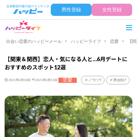
男性登録
女性登録
出会い恋愛のハッピーメール
ハッピーライフ
恋愛
【関
【関東＆関西】恋人・気になる人と…6月デートに
おすすめのスポット12選
恋愛
ノウハウ
男女向け
2021年2月18日
2021年2月13日