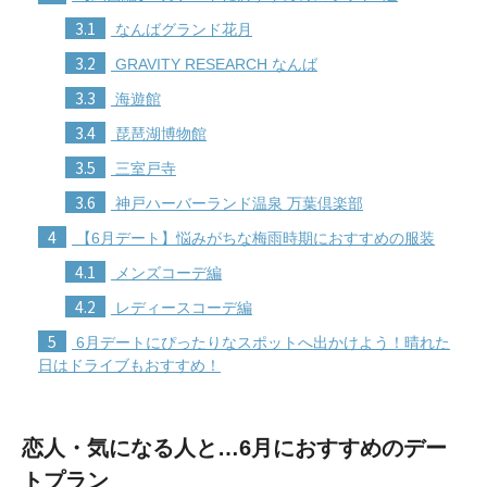
3.1
なんばグランド花月
3.2
GRAVITY RESEARCH なんば
3.3
海遊館
3.4
琵琶湖博物館
3.5
三室戸寺
3.6
神戸ハーバーランド温泉 万葉倶楽部
4
【6月デート】悩みがちな梅雨時期におすすめの服装
4.1
メンズコーデ編
4.2
レディースコーデ編
5
6月デートにぴったりなスポットへ出かけよう！晴れた
日はドライブもおすすめ！
恋人・気になる人と…6月におすすめのデー
トプラン