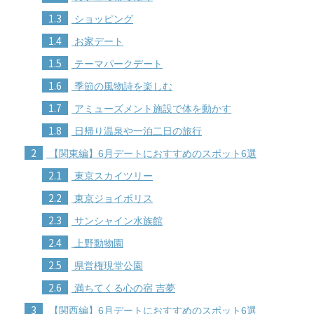
1.3
ショッピング
1.4
お家デート
1.5
テーマパークデート
1.6
季節の風物詩を楽しむ
1.7
アミューズメント施設で体を動かす
1.8
日帰り温泉や一泊二日の旅行
2
【関東編】6月デートにおすすめのスポット6選
2.1
東京スカイツリー
2.2
東京ジョイポリス
2.3
サンシャイン水族館
2.4
上野動物園
2.5
県営権現堂公園
2.6
満ちてくる心の宿 吉夢
3
【関西編】6月デートにおすすめのスポット6選