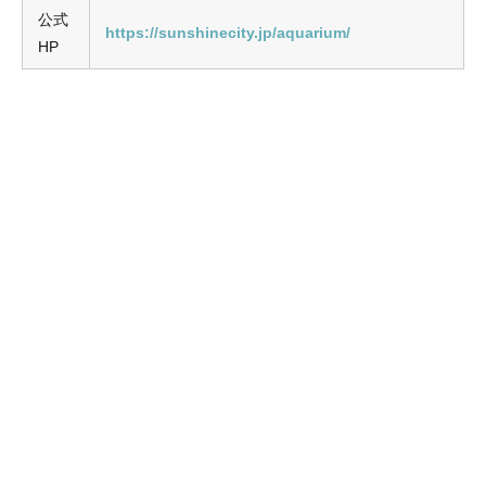
公式
https://sunshinecity.jp/aquarium/
HP