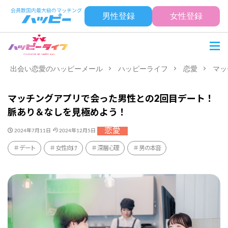
男性登録
女性登録
出会い恋愛のハッピーメール
ハッピーライフ
恋愛
マッ
マッチングアプリで会った男性との2回目デート！
脈あり＆なしを見極めよう！
恋愛
2024年7月11日
2024年12月5日
デート
女性向け
深層心理
男の本音