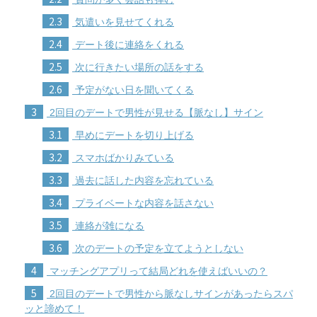
2.3
気遣いを見せてくれる
2.4
デート後に連絡をくれる
2.5
次に行きたい場所の話をする
2.6
予定がない日を聞いてくる
3
2回目のデートで男性が見せる【脈なし】サイン
3.1
早めにデートを切り上げる
3.2
スマホばかりみている
3.3
過去に話した内容を忘れている
3.4
プライベートな内容を話さない
3.5
連絡が雑になる
3.6
次のデートの予定を立てようとしない
4
マッチングアプリって結局どれを使えばいいの？
5
2回目のデートで男性から脈なしサインがあったらスパ
ッと諦めて！