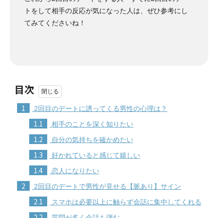
トをして相手の反応が気になった人は、ぜひ参考にし
てみてくださいね！
目次
1
2回目のデートに誘ってくる男性の心理は？
1.1
相手のことを深く知りたい
1.2
自分の気持ちを確かめたい
1.3
好かれていると感じて嬉しい
1.4
恋人になりたい
2
2回目のデートで男性が見せる【脈あり】サイン
2.1
スマホは必要以上に触らず会話に集中してくれる
2.2
質問が多く会話も弾む