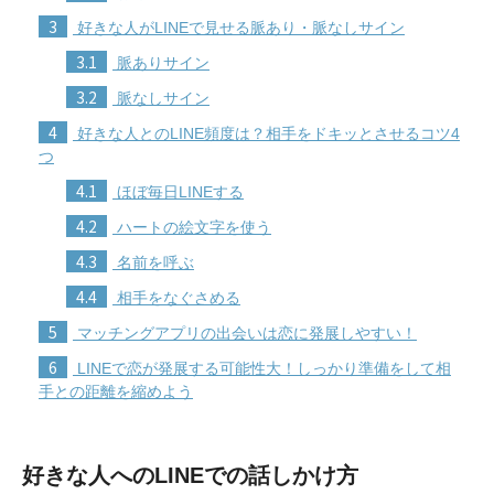
3
好きな人がLINEで見せる脈あり・脈なしサイン
3.1
脈ありサイン
3.2
脈なしサイン
4
好きな人とのLINE頻度は？相手をドキッとさせるコツ4
つ
4.1
ほぼ毎日LINEする
4.2
ハートの絵文字を使う
4.3
名前を呼ぶ
4.4
相手をなぐさめる
5
マッチングアプリの出会いは恋に発展しやすい！
6
LINEで恋が発展する可能性大！しっかり準備をして相
手との距離を縮めよう
好きな人へのLINEでの話しかけ方