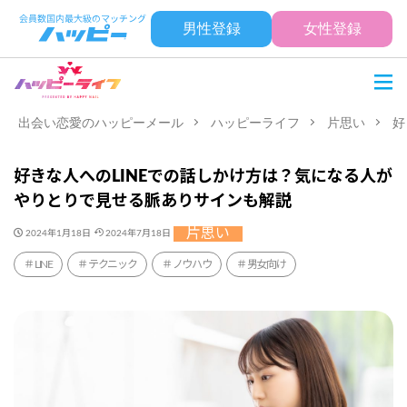
男性登録
女性登録
出会い恋愛のハッピーメール
ハッピーライフ
片思い
好
好きな人へのLINEでの話しかけ方は？気になる人が
やりとりで見せる脈ありサインも解説
片思い
2024年1月18日
2024年7月18日
LINE
テクニック
ノウハウ
男女向け