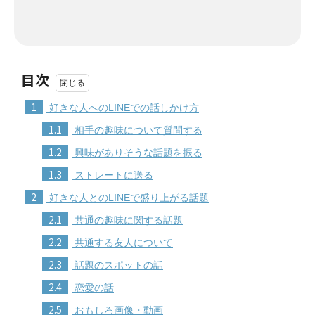
目次
1
好きな人へのLINEでの話しかけ方
1.1
相手の趣味について質問する
1.2
興味がありそうな話題を振る
1.3
ストレートに送る
2
好きな人とのLINEで盛り上がる話題
2.1
共通の趣味に関する話題
2.2
共通する友人について
2.3
話題のスポットの話
2.4
恋愛の話
2.5
おもしろ画像・動画