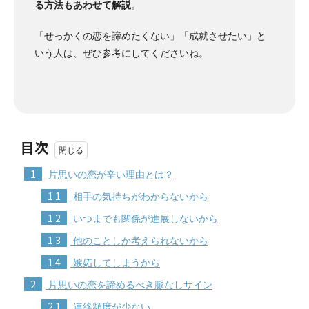
る方法もあわせて解説
。
「せっかくの恋を諦めたくない」「成就させたい」と
いう人は、ぜひ参考にしてくださいね。
目次
1
片思いの恋が辛い理由とは？
1.1
相手の気持ちがわからないから
1.2
いつまでも関係が進展しないから
1.3
他のことしか考えられないから
1.4
嫉妬してしまうから
2
片思いの恋を諦めるべき脈なしサイン
2.1
連絡頻度が少ない