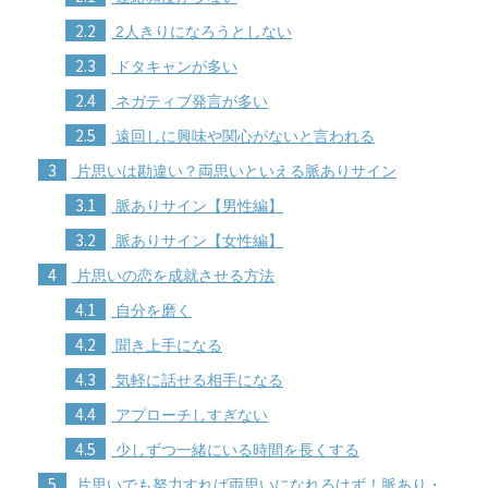
2.2
2人きりになろうとしない
2.3
ドタキャンが多い
2.4
ネガティブ発言が多い
2.5
遠回しに興味や関心がないと言われる
3
片思いは勘違い？両思いといえる脈ありサイン
3.1
脈ありサイン【男性編】
3.2
脈ありサイン【女性編】
4
片思いの恋を成就させる方法
4.1
自分を磨く
4.2
聞き上手になる
4.3
気軽に話せる相手になる
4.4
アプローチしすぎない
4.5
少しずつ一緒にいる時間を長くする
5
片思いでも努力すれば両思いになれるはず！脈あり・