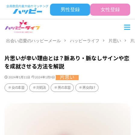
男性登録
女性登録
出会い恋愛のハッピーメール
ハッピーライフ
片思い
片
片思いが辛い理由とは？脈あり・脈なしサインや恋
を成就させる方法を解説
片思い
2024年1月11日
2024年1月9日
女の本音
対処法
男の本音
男女向け