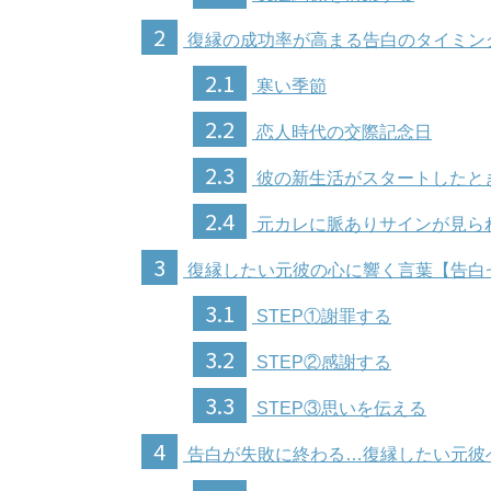
2
復縁の成功率が高まる告白のタイミン
2.1
寒い季節
2.2
恋人時代の交際記念日
2.3
彼の新生活がスタートしたと
2.4
元カレに脈ありサインが見ら
3
復縁したい元彼の心に響く言葉【告白
3.1
STEP①謝罪する
3.2
STEP②感謝する
3.3
STEP③思いを伝える
4
告白が失敗に終わる…復縁したい元彼