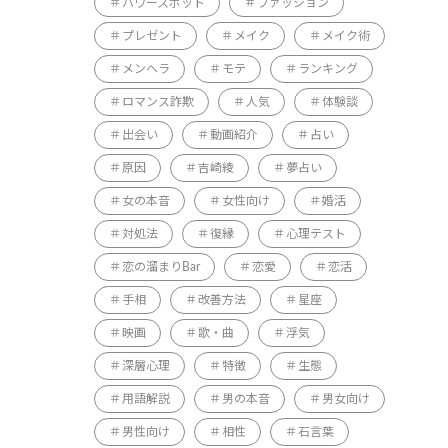
パワースポット
ファッション
プレゼント
メイク
メイク術
メンヘラ
モテ
ランキング
ロマンス詐欺
人気
体験談
出会い
動画紹介
占い
原因
吉崎綾
夢占い
女の本音
女性向け
婚活
対処法
復縁
心理テスト
恋の溜まりBar
恋愛
恋活
手相
改善方法
星座
映画
歌・曲
浮気
深層心理
特徴
生態
用語解説
男の本音
男女向け
男性向け
相性
石言葉