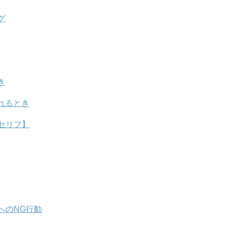
グ
き
れるとき
セリフ】
へのNG行動