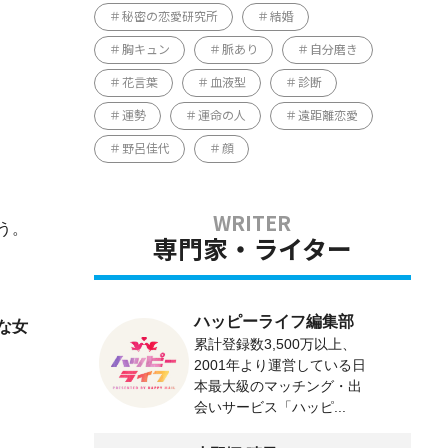
秘密の恋愛研究所
結婚
胸キュン
脈あり
自分磨き
花言葉
血液型
診断
運勢
運命の人
遠距離恋愛
野呂佳代
顔
う。
専門家・ライター
ハッピーライフ編集部
な女
累計登録数3,500万以上、
2001年より運営している日
本最大級のマッチング・出
会いサービス「ハッピ...