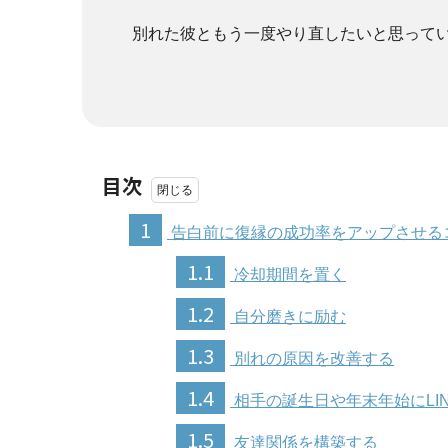
別れた彼ともう一度やり直したいと思って
目次
1
告白前に復縁の成功率をアップさせる
1.1
冷却期間を置く
1.2
自分磨きに励む
1.3
別れの原因を改善する
1.4
相手の誕生日や年末年始にLI
1.5
友達関係を構築する