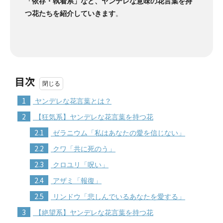
「依存・執着系」など、ヤンデレな意味の花言葉を持
つ花たちを紹介していきます
。
目次
1
ヤンデレな花言葉とは？
2
【狂気系】ヤンデレな花言葉を持つ花
2.1
ゼラニウム「私はあなたの愛を信じない」
2.2
クワ「共に死のう」
2.3
クロユリ「呪い」
2.4
アザミ「報復」
2.5
リンドウ「悲しんでいるあなたを愛する」
3
【絶望系】ヤンデレな花言葉を持つ花