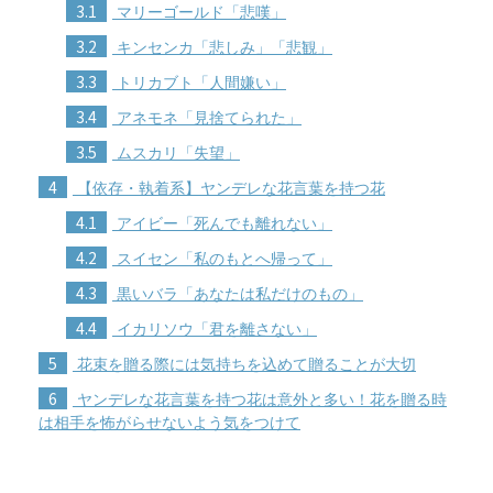
3.1
マリーゴールド「悲嘆」
3.2
キンセンカ「悲しみ」「悲観」
3.3
トリカブト「人間嫌い」
3.4
アネモネ「見捨てられた」
3.5
ムスカリ「失望」
4
【依存・執着系】ヤンデレな花言葉を持つ花
4.1
アイビー「死んでも離れない」
4.2
スイセン「私のもとへ帰って」
4.3
黒いバラ「あなたは私だけのもの」
4.4
イカリソウ「君を離さない」
5
花束を贈る際には気持ちを込めて贈ることが大切
6
ヤンデレな花言葉を持つ花は意外と多い！花を贈る時
は相手を怖がらせないよう気をつけて