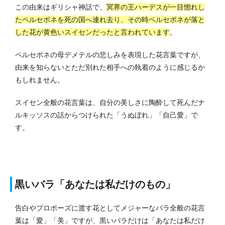
この由来はギリシャ神話で、
冥界の王ハーデスが一目惚れし
たペルセポネを死の国へ連れ去り、その時ペルセポネが落と
した花が黄色いスイセンだったと言われています
。
ペルセポネの母デメテルの悲しみを表現した花言葉ですが、
由来を知らないとただ別れた相手への執着のように感じるか
もしれません。
スイセン全般の花言葉は、自分の美しさに陶酔して死んだナ
ルキッソスの話からつけられた「うぬぼれ」「自己愛」で
す。
黒いバラ「あなたは私だけのもの」
告白やプロポーズに渡す花としてメジャーなバラ全般の花言
葉は「愛」「美」ですが、黒いバラだけは「あなたは私だけ