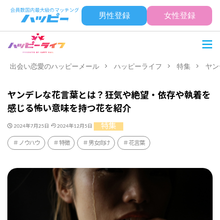
男性登録
女性登録
出会い恋愛のハッピーメール
ハッピーライフ
特集
ヤン
ヤンデレな花言葉とは？狂気や絶望・依存や執着を
感じる怖い意味を持つ花を紹介
特集
2024年7月25日
2024年12月5日
ノウハウ
特徴
男女向け
花言葉