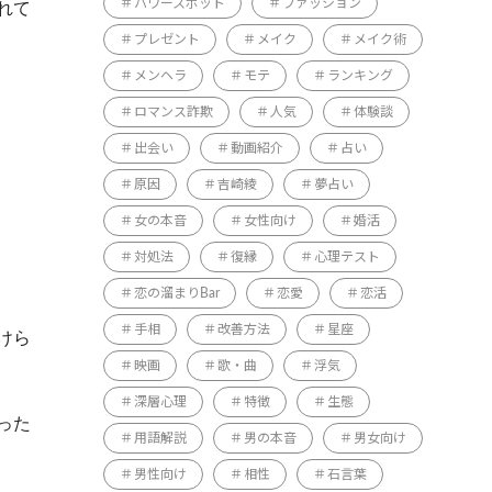
パワースポット
ファッション
れて
プレゼント
メイク
メイク術
メンヘラ
モテ
ランキング
ロマンス詐欺
人気
体験談
出会い
動画紹介
占い
原因
吉崎綾
夢占い
女の本音
女性向け
婚活
対処法
復縁
心理テスト
恋の溜まりBar
恋愛
恋活
手相
改善方法
星座
けら
映画
歌・曲
浮気
深層心理
特徴
生態
った
用語解説
男の本音
男女向け
男性向け
相性
石言葉