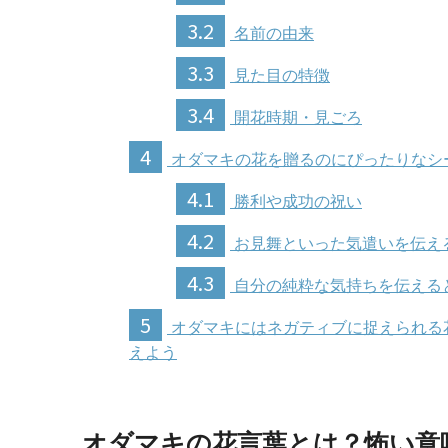
3.2
名前の由来
3.3
見た目の特徴
3.4
開花時期・見ごろ
4
オダマキの花を贈るのにぴったりなシ
4.1
勝利や成功の祝い
4.2
お見舞といった気遣いを伝え
4.3
自分の純粋な気持ちを伝える
5
オダマキにはネガティブに捉えられる
えよう
オダマキの花言葉とは？怖い意