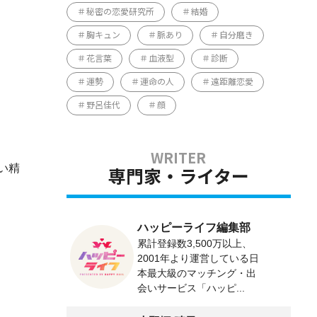
秘密の恋愛研究所
結婚
胸キュン
脈あり
自分磨き
花言葉
血液型
診断
運勢
運命の人
遠距離恋愛
野呂佳代
顔
い精
専門家・ライター
ハッピーライフ編集部
累計登録数3,500万以上、
2001年より運営している日
本最大級のマッチング・出
会いサービス「ハッピ...