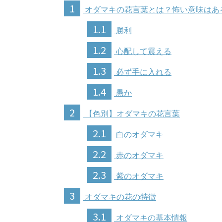
1
オダマキの花言葉とは？怖い意味はあ
1.1
勝利
1.2
心配して震える
1.3
必ず手に入れる
1.4
愚か
2
【色別】オダマキの花言葉
2.1
白のオダマキ
2.2
赤のオダマキ
2.3
紫のオダマキ
3
オダマキの花の特徴
3.1
オダマキの基本情報