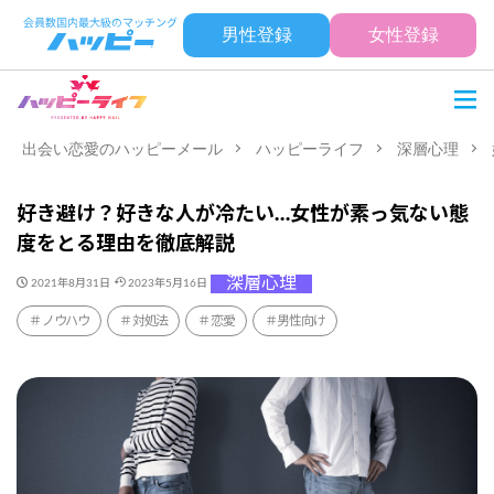
男性登録
女性登録
出会い恋愛のハッピーメール
ハッピーライフ
深層心理
好き避け？好きな人が冷たい…女性が素っ気ない態
度をとる理由を徹底解説
深層心理
2021年8月31日
2023年5月16日
ノウハウ
対処法
恋愛
男性向け