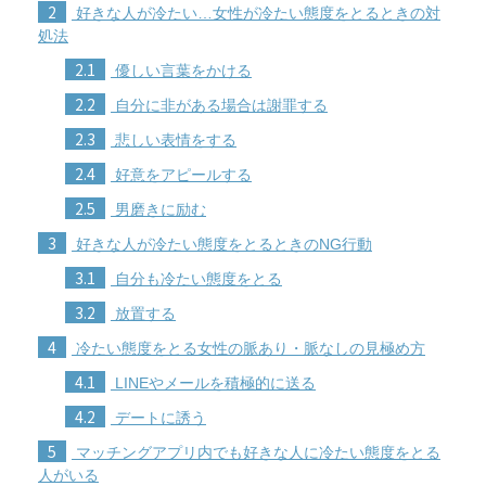
2
好きな人が冷たい…女性が冷たい態度をとるときの対
処法
2.1
優しい言葉をかける
2.2
自分に非がある場合は謝罪する
2.3
悲しい表情をする
2.4
好意をアピールする
2.5
男磨きに励む
3
好きな人が冷たい態度をとるときのNG行動
3.1
自分も冷たい態度をとる
3.2
放置する
4
冷たい態度をとる女性の脈あり・脈なしの見極め方
4.1
LINEやメールを積極的に送る
4.2
デートに誘う
5
マッチングアプリ内でも好きな人に冷たい態度をとる
人がいる