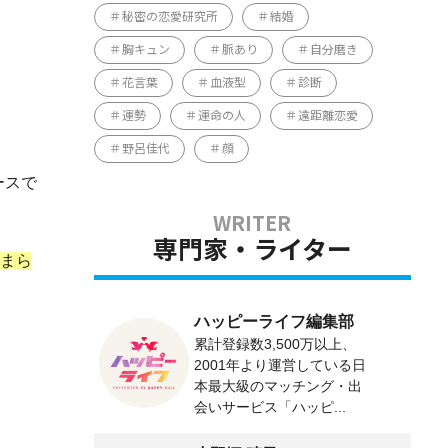
秘密の恋愛研究所
結婚
胸キュン
脈あり
自分磨き
花言葉
血液型
診断
運勢
運命の人
遠距離恋愛
野呂佳代
顔
ースで
専門家・ライター
まら
ハッピーライフ編集部
累計登録数3,500万以上、
2001年より運営している日
本最大級のマッチング・出
会いサービス「ハッピ...