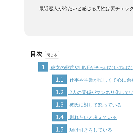
最近恋人が冷たいと感じる男性は要チェッ
目次
1
彼女の態度やLINEがそっけないのは
1.1
仕事や学業が忙しくて心に余
1.2
2人の関係がマンネリ化して
1.3
彼氏に対して怒っている
1.4
別れたいと考えている
1.5
駆け引きをしている