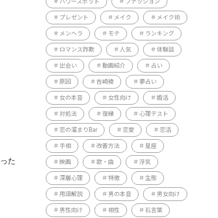
パワースポット
ファッション
プレゼント
メイク
メイク術
メンヘラ
モテ
ランキング
ロマンス詐欺
人気
体験談
出会い
動画紹介
占い
原因
吉崎綾
夢占い
女の本音
女性向け
婚活
対処法
復縁
心理テスト
恋の溜まりBar
恋愛
恋活
手相
改善方法
星座
なった
映画
歌・曲
浮気
深層心理
特徴
生態
用語解説
男の本音
男女向け
男性向け
相性
石言葉