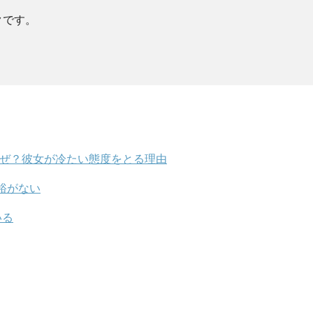
クです。
なぜ？彼女が冷たい態度をとる理由
裕がない
いる