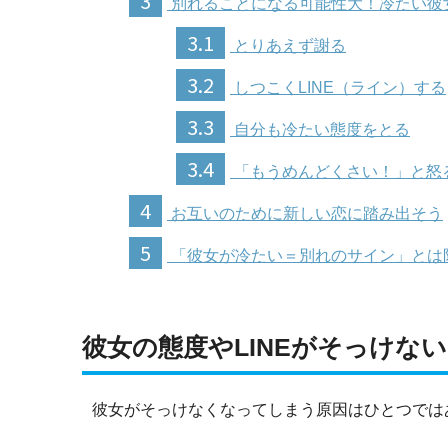
3
別れることになる可能性大！冷たい彼
3.1
とりあえず謝る
3.2
しつこくLINE（ライン）する
3.3
自分も冷たい態度をとる
3.4
「もうめんどくさい！」と怒
4
お互いのために新しい恋に踏み出そう
5
「彼女が冷たい＝別れのサイン」とは
彼女の態度やLINEがそっけな
彼女がそっけなくなってしまう原因はひとつでは