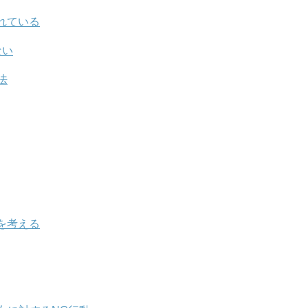
れている
ない
法
を考える