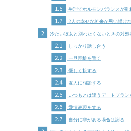
1.6
生理でホルモンバランスが乱
1.7
2人の幸せな将来が思い描け
2
冷たい彼女と別れたくないときの対処
2.1
しっかり話し合う
2.2
一旦距離を置く
2.3
優しく接する
2.4
友人に相談する
2.5
いつもとは違うデートプラン
2.6
愛情表現をする
2.7
自分に非がある場合は謝る