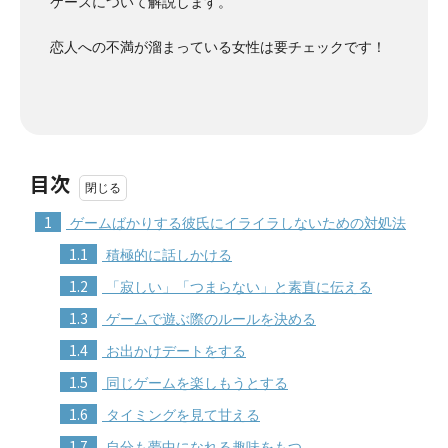
ケースについて解説します。
恋人への不満が溜まっている女性は要チェックです！
目次
1
ゲームばかりする彼氏にイライラしないための対処法
1.1
積極的に話しかける
1.2
「寂しい」「つまらない」と素直に伝える
1.3
ゲームで遊ぶ際のルールを決める
1.4
お出かけデートをする
1.5
同じゲームを楽しもうとする
1.6
タイミングを見て甘える
1.7
自分も夢中になれる趣味をもつ