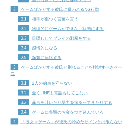
2
ゲームばかりする彼氏に嫌われるNG行動
2.1
相手が傷つく言葉を言う
2.2
物理的にゲームができない状態にする
2.3
目隠ししてプレイの邪魔をする
2.4
感情的になる
2.5
頻繁に連絡する
3
ゲームばかりする彼氏と別れることを検討すべきケー
ス
3.1
2人の約束を守らない
3.2
全くLINEも電話もしてこない
3.3
暴言を吐いたり暴力を振るってきたりする
3.4
ゲームに多額のお金をつぎ込んでいる
4
「彼女＜ゲーム」が彼氏の冷めたサインとは限らない