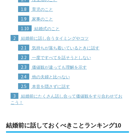
1.8
育児のこと
1.9
家事のこと
1.10
結婚式のこと
2
結婚前に話し合うタイミングやコツ
2.1
気持ちが落ち着いているときに話す
2.2
一度ですべてを話そうとしない
2.3
価値観が違っても理解を示す
2.4
他の夫婦と比べない
2.5
本音を隠さずに話す
3
結婚前にたくさん話し合って価値観をすり合わせてお
こう！
結婚前に話しておくべきことランキング10