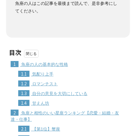
魚座の人はこの記事を最後まで読んで、是非参考にし
てください。
目次
1
魚座の人の基本的な性格
1.1
気配り上手
1.2
ロマンチスト
1.3
自分の意見を大切にしている
1.4
甘えん坊
2
魚座と相性のいい星座ランキング【恋愛・結婚・友
達・仕事】
2.1
【第1位】蟹座