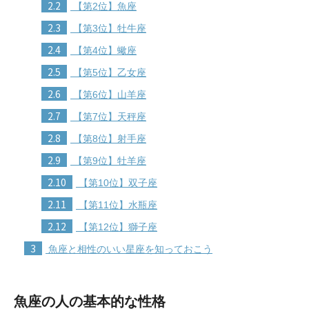
2.2
【第2位】魚座
2.3
【第3位】牡牛座
2.4
【第4位】蠍座
2.5
【第5位】乙女座
2.6
【第6位】山羊座
2.7
【第7位】天秤座
2.8
【第8位】射手座
2.9
【第9位】牡羊座
2.10
【第10位】双子座
2.11
【第11位】水瓶座
2.12
【第12位】獅子座
3
魚座と相性のいい星座を知っておこう
魚座の人の基本的な性格