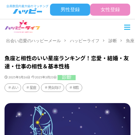
男性登録
女性登録
出会い恋愛のハッピーメール
ハッピーライフ
診断
魚座
魚座と相性のいい星座ランキング！恋愛・結婚・友
達・仕事の相性＆基本性格
診断
2025年3月26日
2025年3月23日
占い
星座
男女向け
相性