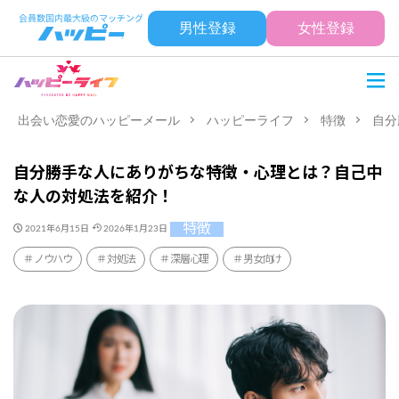
男性登録
女性登録
出会い恋愛のハッピーメール
ハッピーライフ
特徴
自分
自分勝手な人にありがちな特徴・心理とは？自己中
な人の対処法を紹介！
特徴
2021年6月15日
2026年1月23日
ノウハウ
対処法
深層心理
男女向け