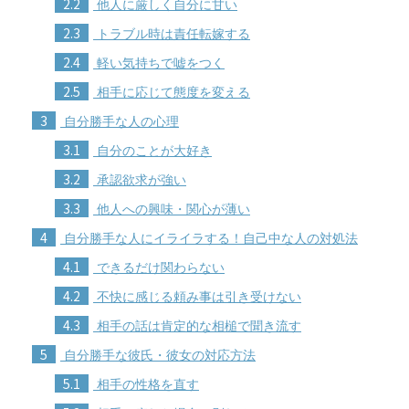
2.2
他人に厳しく自分に甘い
2.3
トラブル時は責任転嫁する
2.4
軽い気持ちで嘘をつく
2.5
相手に応じて態度を変える
3
自分勝手な人の心理
3.1
自分のことが大好き
3.2
承認欲求が強い
3.3
他人への興味・関心が薄い
4
自分勝手な人にイライラする！自己中な人の対処法
4.1
できるだけ関わらない
4.2
不快に感じる頼み事は引き受けない
4.3
相手の話は肯定的な相槌で聞き流す
5
自分勝手な彼氏・彼女の対応方法
5.1
相手の性格を直す