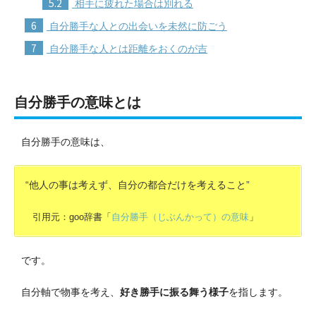
5.2
相手に疲れた場合は別れる
6
自分勝手な人との出会いを未然に防ごう
7
自分勝手な人とは距離をおくのが吉
自分勝手の意味とは
自分勝手の意味は、
“他人の事は考えず、自分の都合だけを考えること”
引用元：goo辞書「
自分勝手（じぶんかって）の意味
」
です。
自分軸で物事を考え、
好き勝手に振る舞う様子
を指します。