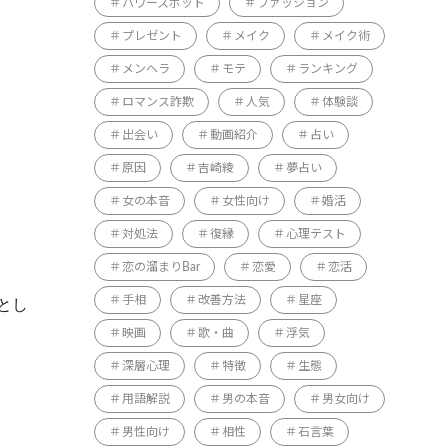
パワースポット
ファッション
プレゼント
メイク
メイク術
メンヘラ
モテ
ランキング
ロマンス詐欺
人気
体験談
出会い
動画紹介
占い
原因
吉崎綾
夢占い
女の本音
女性向け
婚活
対処法
復縁
心理テスト
恋の溜まりBar
恋愛
恋活
手相
改善方法
星座
とし
映画
歌・曲
浮気
深層心理
特徴
生態
用語解説
男の本音
男女向け
男性向け
相性
石言葉