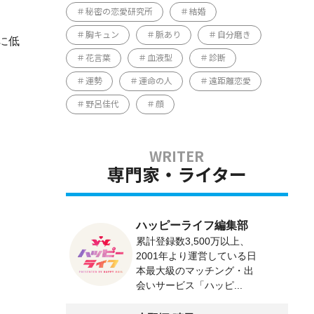
秘密の恋愛研究所
結婚
胸キュン
脈あり
自分磨き
に低
花言葉
血液型
診断
運勢
運命の人
遠距離恋愛
野呂佳代
顔
専門家・ライター
ハッピーライフ編集部
累計登録数3,500万以上、
2001年より運営している日
本最大級のマッチング・出
会いサービス「ハッピ...