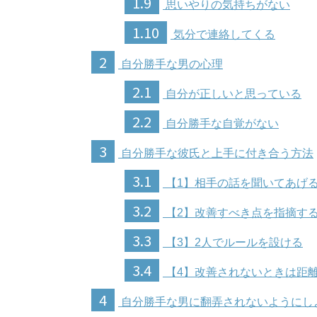
1.9
思いやりの気持ちがない
1.10
気分で連絡してくる
2
自分勝手な男の心理
2.1
自分が正しいと思っている
2.2
自分勝手な自覚がない
3
自分勝手な彼氏と上手に付き合う方法
3.1
【1】相手の話を聞いてあげ
3.2
【2】改善すべき点を指摘す
3.3
【3】2人でルールを設ける
3.4
【4】改善されないときは距
4
自分勝手な男に翻弄されないようにし