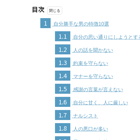
目次
1
自分勝手な男の特徴10選
1.1
自分の思い通りにしようとす
1.2
人の話を聞かない
1.3
約束を守らない
1.4
マナーを守らない
1.5
感謝の言葉が言えない
1.6
自分に甘く、人に厳しい
1.7
ナルシスト
1.8
人の悪口が多い