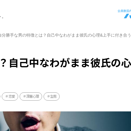
ト。
自分勝手な男の特徴とは？自己中なわがまま彼氏の心理&上手に付き合
？自己中なわがまま彼氏の心
恋愛
深層心理
生態