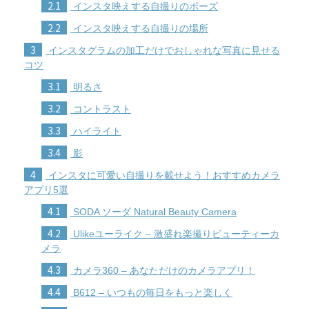
2.1
インスタ映えする自撮りのポーズ
2.2
インスタ映えする自撮りの場所
3
インスタグラムの加工だけでおしゃれな写真に見せる
コツ
3.1
明るさ
3.2
コントラスト
3.3
ハイライト
3.4
影
4
インスタに可愛い自撮りを載せよう！おすすめカメラ
アプリ5選
4.1
SODA ソーダ Natural Beauty Camera
4.2
Ulikeユーライク – 激盛れ楽撮りビューティーカ
メラ
4.3
カメラ360 – あなただけのカメラアプリ！
4.4
B612 – いつもの毎日をもっと楽しく