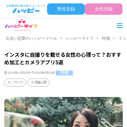
男性登録
女性登録
出会い恋愛のハッピーメール
ハッピーライフ
特徴
イン
インスタに自撮りを載せる女性の心理って？おすす
め加工とカメラアプリ5選
特徴
2019年11月22日
2020年4月22日
ノウハウ
深層心理