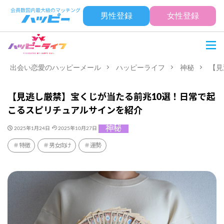
男性登録
女性登録
出会い恋愛のハッピーメール
ハッピーライフ
神秘
【見
【見逃し厳禁】宝くじが当たる前兆10選！日常で起
こるスピリチュアルサインを紹介
神秘
2025年1月24日
2025年10月27日
特徴
男女向け
運勢