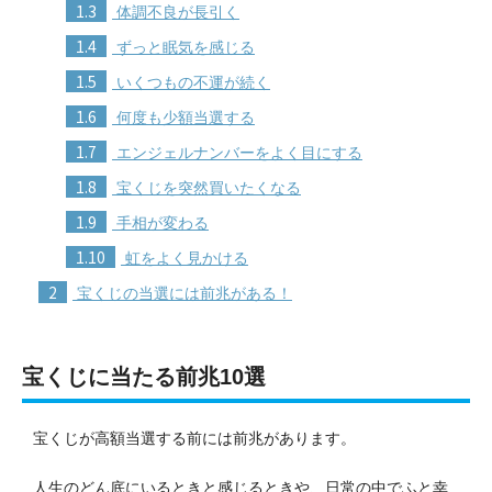
1.3
体調不良が長引く
1.4
ずっと眠気を感じる
1.5
いくつもの不運が続く
1.6
何度も少額当選する
1.7
エンジェルナンバーをよく目にする
1.8
宝くじを突然買いたくなる
1.9
手相が変わる
1.10
虹をよく見かける
2
宝くじの当選には前兆がある！
宝くじに当たる前兆10選
宝くじが高額当選する前には前兆があります。
人生のどん底にいるときと感じるときや、日常の中でふと幸