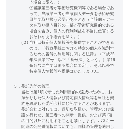
う場合に限る。）
⑦当該第三者が学術研究機関等である場合であ
って、当該第三者が当該個人データを学術研究
目的で取り扱う必要があるとき（当該個人デー
タを取り扱う目的の一部が学術研究目的である
場合を含み、個人の権利利益を不当に侵害する
おそれがある場合を除く。）
(２)
当社は特定個人情報等を提供することができる
のは、「行政手続における特定の個人を識別す
るための番号の利用等に関する法律」（平成25
年法律第27号。以下「番号法」という。）第19
条各号に当てはまる場合に限定し、それ以外で
特定個人情報等を提供はいたしません。
３．
委託先等の管理
当社は第1項で示した利用目的の達成のために、お
預かりした個人情報及び特定個人情報等を当社と契
約を締結した委託会社に預託することがあります。
委託会社に対しては、適切な取扱い、管理および保
護を行わせ、第三者への開示・提供、および第1項
の目的以外に利用することを禁止します。パスキー
関連の公開鍵情報についても、同様の管理を適用し