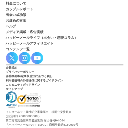
料金について
カップルレポート
出会い成功談
お褒めの言葉
ヘルプ
メディア掲載・広告実績
ハッピーメールライフ（出会い・恋愛コラム）
ハッピーメールアフィリエイト
コンテンツ一覧
会員規約
プライバシーポリシー
会社概要/特定商取引法に基づく表記
利用者情報の外部送信に関するガイドライン
コミュニティガイドライン
サイトマップ
インターネット異性紹介事業届出・福岡公安委員会
( 認定番号90080003000 )
第二種電気通信事業者届出済 届出番号H4-094
『ハッピーメール/HAPPYMAIL』商標登録第5150003号