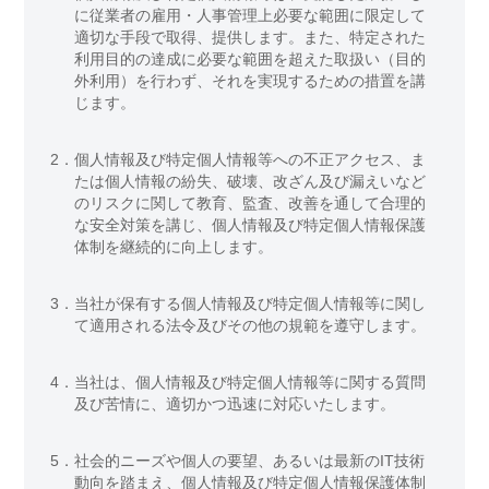
に従業者の雇用・人事管理上必要な範囲に限定して
適切な手段で取得、提供します。また、特定された
利用目的の達成に必要な範囲を超えた取扱い（目的
外利用）を行わず、それを実現するための措置を講
じます。
2．
個人情報及び特定個人情報等への不正アクセス、ま
たは個人情報の紛失、破壊、改ざん及び漏えいなど
のリスクに関して教育、監査、改善を通して合理的
な安全対策を講じ、個人情報及び特定個人情報保護
体制を継続的に向上します。
3．
当社が保有する個人情報及び特定個人情報等に関し
て適用される法令及びその他の規範を遵守します。
4．
当社は、個人情報及び特定個人情報等に関する質問
及び苦情に、適切かつ迅速に対応いたします。
5．
社会的ニーズや個人の要望、あるいは最新のIT技術
動向を踏まえ、個人情報及び特定個人情報保護体制