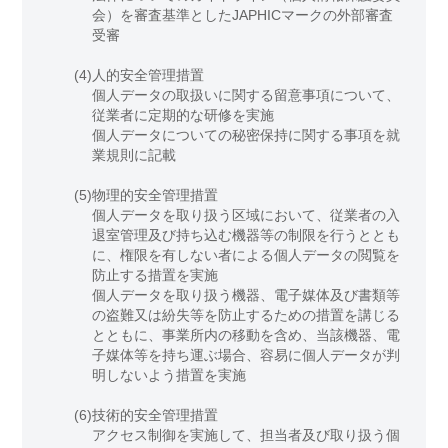
会）を審査基準としたJAPHICマークの外部審査
受審
(4)
人的安全管理措置
個人データの取扱いに関する留意事項について、
従業者に定期的な研修を実施
個人データについての秘密保持に関する事項を就
業規則に記載
(5)
物理的安全管理措置
個人データを取り扱う区域において、従業者の入
退室管理及び持ち込む機器等の制限を行うととも
に、権限を有しない者による個人データの閲覧を
防止する措置を実施
個人データを取り扱う機器、電子媒体及び書類等
の盗難又は紛失等を防止するための措置を講じる
とともに、事業所内の移動を含め、当該機器、電
子媒体等を持ち運ぶ場合、容易に個人データが判
明しないよう措置を実施
(6)
技術的安全管理措置
アクセス制御を実施して、担当者及び取り扱う個