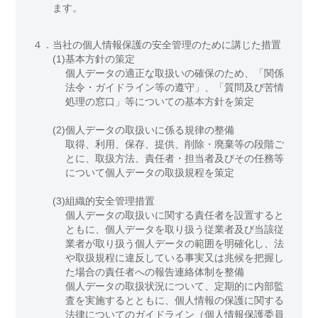
ます。
４．
当社の個人情報保護の安全管理のために講じた措置
(1)
基本方針の策定
個人データの適正な取扱いの確保のため、「関係
法令・ガイドライン等の遵守」、「質問及び苦情
処理の窓口」等についての基本方針を策定
(2)
個人データの取扱いに係る規律の整備
取得、利用、保存、提供、削除・廃棄等の段階ご
とに、取扱方法、責任者・担当者及びその任務等
について個人データの取扱規程を策定
(3)
組織的安全管理措置
個人データの取扱いに関する責任者を設置すると
ともに、個人データを取り扱う従業者及び当該従
業者が取り扱う個人データの範囲を明確化し、法
や取扱規程に違反している事実又は兆候を把握し
た場合の責任者への報告連絡体制を整備
個人データの取扱状況について、定期的に内部監
査を実施するとともに、個人情報の保護に関する
法律についてのガイドライン（個人情報保護委員