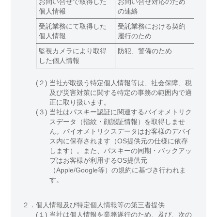
お問い合せで取得した
お問い合せ対応のため
個人情報
の連絡
受託業務にて取得した
受託業務における契約
個人情報
履行のため
監視カメラにより取得
防犯、警備のため
した個人情報
(２)
当社が取扱う特定個人情報等は、社会保障、税
及び災害対策に関する特定の事務の範囲内で適
正に取り扱います。
(３)
当社はパスキー認証に関連するバイオメトリク
スデータ（指紋・顔認証情報）を取得しませ
ん。バイオメトリクスデータはお客様のデバイ
ス内に保存されます（OS提供元の仕様に依存
します）。また、パスキーの同期・バックアッ
プはお客様が利用するOS提供元
（Apple/Google等）の規約に基づき行われま
す。
２．
個人情報及び特定個人情報等の第三者提供
(１)
当社は個人情報を業務遂行のため、及び、次の