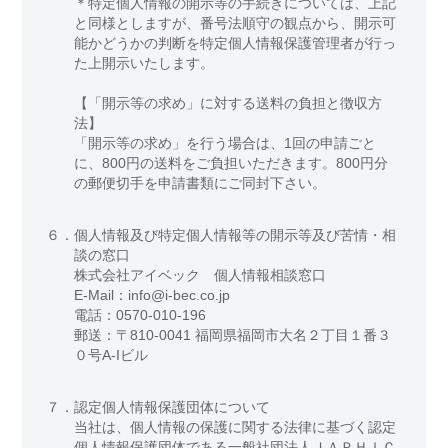
＊特定個人情報の開示等の手続きについては、上記
と同様としますが、番号法順守の観点から、開示可
能かどうかの判断を特定個人情報保護管理者が行っ
た上開示いたします。
【「開示等の求め」に対する送料の負担と徴収方
法】
「開示等の求め」を行う場合は、1回の申請ごと
に、800円の送料をご負担いただきます。800円分
の郵便切手を申請書類にご同封下さい。
６．
個人情報及び特定個人情報等の開示等及び苦情・相
談の窓口
株式会社アイベック 個人情報相談窓口
E-Mail：info@i-bec.co.jp
電話：0570-010-196
郵送：〒810-0041 福岡県福岡市大名２丁目１番３
０号A-Iビル
７．
認定個人情報保護団体について
当社は、個人情報の保護に関する法律に基づく認定
個人情報保護団体である一般社団法人ＪＡＰＨＩＣ