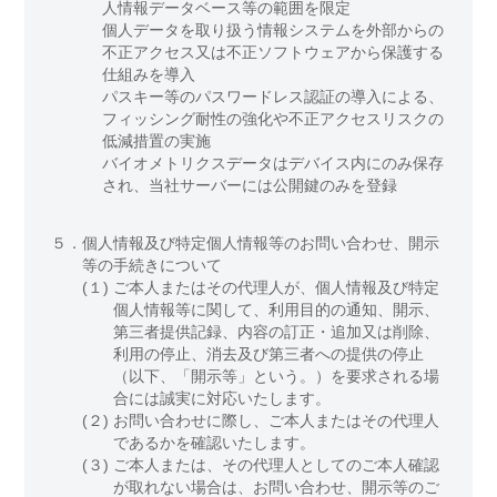
人情報データベース等の範囲を限定
個人データを取り扱う情報システムを外部からの
不正アクセス又は不正ソフトウェアから保護する
仕組みを導入
パスキー等のパスワードレス認証の導入による、
フィッシング耐性の強化や不正アクセスリスクの
低減措置の実施
バイオメトリクスデータはデバイス内にのみ保存
され、当社サーバーには公開鍵のみを登録
５．
個人情報及び特定個人情報等のお問い合わせ、開示
等の手続きについて
(１)
ご本人またはその代理人が、個人情報及び特定
個人情報等に関して、利用目的の通知、開示、
第三者提供記録、内容の訂正・追加又は削除、
利用の停止、消去及び第三者への提供の停止
（以下、「開示等」という。）を要求される場
合には誠実に対応いたします。
(２)
お問い合わせに際し、ご本人またはその代理人
であるかを確認いたします。
(３)
ご本人または、その代理人としてのご本人確認
が取れない場合は、お問い合わせ、開示等のご