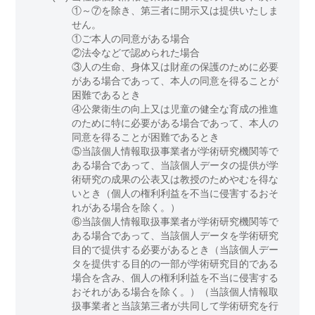
①～⑦を除き、第三者に開示又は提供いたしま
せん。
①ご本人の同意がある場合
②法令などで認められた場合
③人の生命、身体又は財産の保護のために必要
がある場合であって、本人の同意を得ることが
困難であるとき
④公衆衛生の向上又は児童の健全な育成の推進
のために特に必要がある場合であって、本人の
同意を得ることが困難であるとき
⑤当該個人情報取扱事業者が学術研究機関等で
ある場合であって、当該個人データの提供が学
術研究の成果の公表又は教授のためやむを得な
いとき（個人の権利利益を不当に侵害するおそ
れがある場合を除く。）
⑥当該個人情報取扱事業者が学術研究機関等で
ある場合であって、当該個人データを学術研究
目的で提供する必要があるとき（当該個人デー
タを提供する目的の一部が学術研究目的である
場合を含み、個人の権利利益を不当に侵害する
おそれがある場合を除く。）（当該個人情報取
扱事業者と当該第三者が共同して学術研究を行