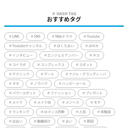
おすすめタグ
LINE
SNS
Webドラマ
Youtube
Youtubeチャンネル
ほくろ占い
ほのか
インタビュー
エンジェルナンバー
キス
コイラボ
コンプレックス
スポット
テクニック
デート
ナジャ・グランディーバ
ネタ
ノウハウ
ハッピーメール
パワースポット
ファッション
プレゼント
メイク
メイク術
メンヘラ
モテ
ランキング
ロマンス詐欺
人気
体験談
出会い
動画紹介
占い
原因