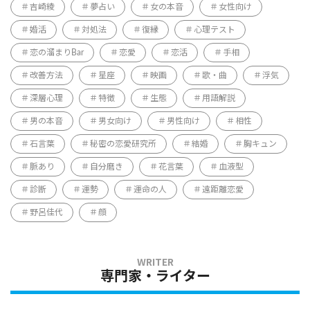
吉崎綾
夢占い
女の本音
女性向け
婚活
対処法
復縁
心理テスト
恋の溜まりBar
恋愛
恋活
手相
改善方法
星座
映画
歌・曲
浮気
深層心理
特徴
生態
用語解説
男の本音
男女向け
男性向け
相性
石言葉
秘密の恋愛研究所
結婚
胸キュン
脈あり
自分磨き
花言葉
血液型
診断
運勢
運命の人
遠距離恋愛
野呂佳代
顔
専門家・ライター