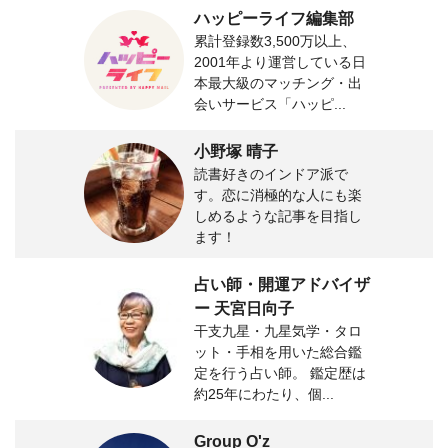
ハッピーライフ編集部
累計登録数3,500万以上、
2001年より運営している日
本最大級のマッチング・出
会いサービス「ハッピ...
小野塚 晴子
読書好きのインドア派で
す。恋に消極的な人にも楽
しめるような記事を目指し
ます！
占い師・開運アドバイザ
ー 天宮日向子
干支九星・九星気学・タロ
ット・手相を用いた総合鑑
定を行う占い師。 鑑定歴は
約25年にわたり、個...
Group O'z