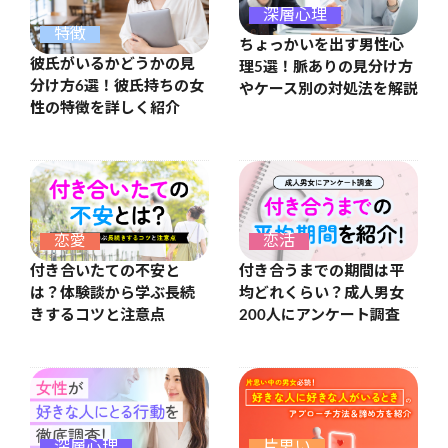
深層心理
特徴
ちょっかいを出す男性心
彼氏がいるかどうかの見
理5選！脈ありの見分け方
分け方6選！彼氏持ちの女
やケース別の対処法を解説
性の特徴を詳しく紹介
恋愛
恋活
付き合いたての不安と
付き合うまでの期間は平
は？体験談から学ぶ長続
均どれくらい？成人男女
きするコツと注意点
200人にアンケート調査
深層心理
片思い