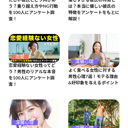
忙しい彼氏とどう向きあ
優しすぎる彼氏の特徴と
う？乗り越え方やNG行動
は？本当に優しい彼氏の
を100人にアンケート調
特徴をアンケートをもとに
査！
解説！
恋愛
深層心理
恋愛経験ない女性ってど
よく食べる女性に対する
う？男性のリアルな本音
男性心理7選！モテる理由
を100人にアンケート調
&好印象を与えるポイント
査！
深層心理
深層心理