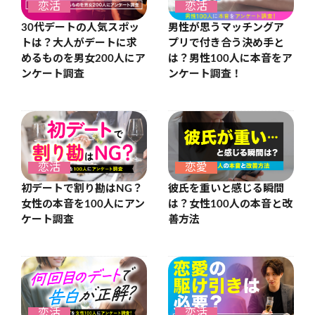
恋活
恋活
30代デートの人気スポッ
男性が思うマッチングア
トは？大人がデートに求
プリで付き合う決め手と
めるものを男女200人にア
は？男性100人に本音をア
ンケート調査
ンケート調査！
恋活
恋愛
初デートで割り勘はNG？
彼氏を重いと感じる瞬間
女性の本音を100人にアン
は？女性100人の本音と改
ケート調査
善方法
恋活
恋活