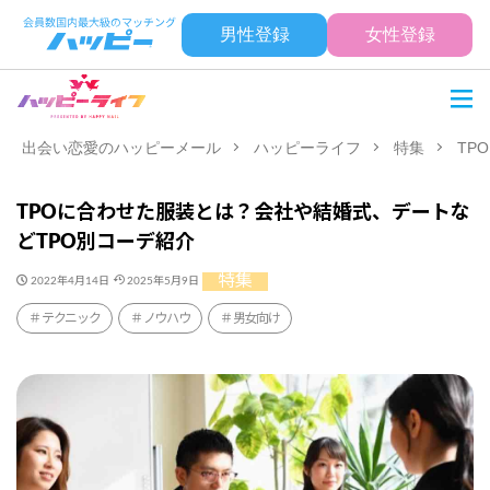
男性登録
女性登録
出会い恋愛のハッピーメール
ハッピーライフ
特集
TP
TPOに合わせた服装とは？会社や結婚式、デートな
どTPO別コーデ紹介
特集
2022年4月14日
2025年5月9日
テクニック
ノウハウ
男女向け