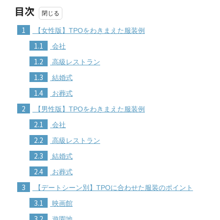
目次
1
【女性版】TPOをわきまえた服装例
1.1
会社
1.2
高級レストラン
1.3
結婚式
1.4
お葬式
2
【男性版】TPOをわきまえた服装例
2.1
会社
2.2
高級レストラン
2.3
結婚式
2.4
お葬式
3
【デートシーン別】TPOに合わせた服装のポイント
3.1
映画館
3.2
遊園地