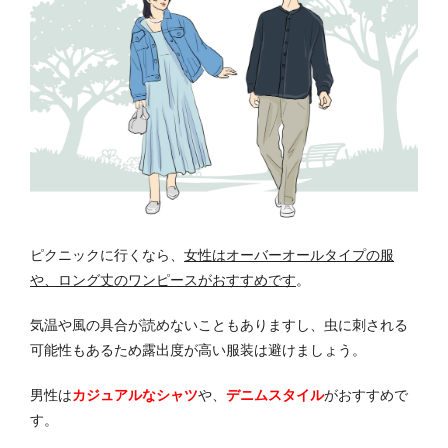
ピクニックに行くなら、
女性はオーバーオールタイプの服
や、ロング丈のワンピースがおすすめです
。
気温や風の具合が読めないこともありますし、虫に刺される
可能性もあるため露出度が高い服装は避けましょう。
男性は
カジュアルなシャツ
や、
デニムスタイル
がおすすめで
す。