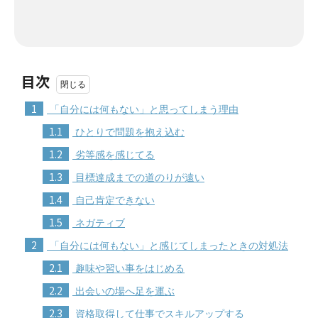
目次
1
「自分には何もない」と思ってしまう理由
1.1
ひとりで問題を抱え込む
1.2
劣等感を感じてる
1.3
目標達成までの道のりが遠い
1.4
自己肯定できない
1.5
ネガティブ
2
「自分には何もない」と感じてしまったときの対処法
2.1
趣味や習い事をはじめる
2.2
出会いの場へ足を運ぶ
2.3
資格取得して仕事でスキルアップする