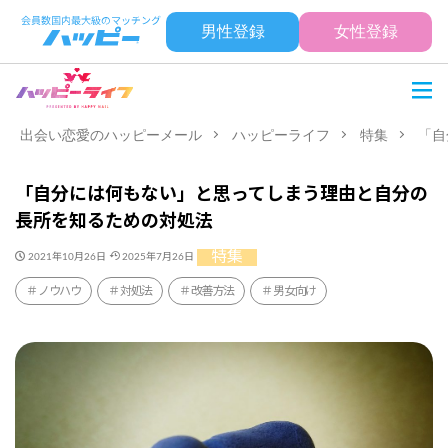
男性登録
女性登録
出会い恋愛のハッピーメール
ハッピーライフ
特集
「自
「自分には何もない」と思ってしまう理由と自分の
長所を知るための対処法
特集
2021年10月26日
2025年7月26日
ノウハウ
対処法
改善方法
男女向け