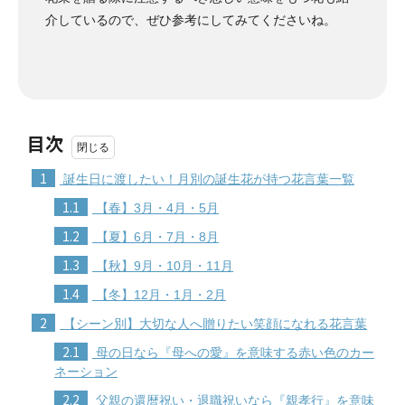
介しているので、ぜひ参考にしてみてくださいね。
目次
1
誕生日に渡したい！月別の誕生花が持つ花言葉一覧
1.1
【春】3月・4月・5月
1.2
【夏】6月・7月・8月
1.3
【秋】9月・10月・11月
1.4
【冬】12月・1月・2月
2
【シーン別】大切な人へ贈りたい笑顔になれる花言葉
2.1
母の日なら『母への愛』を意味する赤い色のカー
ネーション
2.2
父親の還暦祝い・退職祝いなら『親孝行』を意味