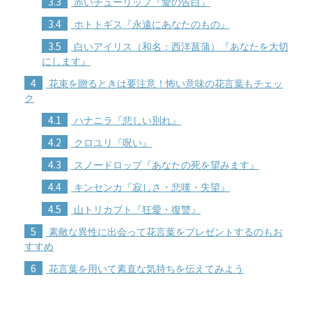
3.3
赤いチューリップ『愛の告白』
3.4
ホトトギス『永遠にあなたのもの』
3.5
白いアイリス（和名：西洋菖蒲）『あなたを大切
にします』
4
花束を贈るときは要注意！怖い意味の花言葉もチェッ
ク
4.1
ハナニラ『悲しい別れ』
4.2
クロユリ『呪い』
4.3
スノードロップ『あなたの死を望みます』
4.4
キンセンカ『寂しさ・悲嘆・失望』
4.5
山トリカブト『狂愛・復讐』
5
素敵な異性に出会って花言葉をプレゼントするのもお
すすめ
6
花言葉を用いて素直な気持ちを伝えてみよう