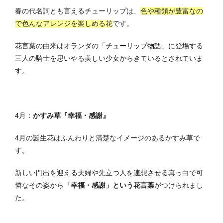
春の代名詞とも言えるチューリップは、
色や種類が豊富なの
で色んなアレンジを楽しめる花
です。
花言葉の由来はオランダの「
チューリップ物語
」に登場する
三人の騎士を思いやる美しい少女からきているとされていま
す。
4月：
かすみ草『幸福・感謝』
4月の誕生花はふんわりと清楚なイメージのあるかすみ草で
す。
新しい門出を迎える夫婦や先立つ人を連想させる真っ白で可
憐なその姿から
「幸福・感謝」という花言葉
がつけられまし
た。