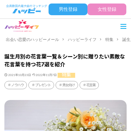
男性登録
女性登録
出会い恋愛のハッピーメール
ハッピーライフ
特集
誕生
誕生月別の花言葉一覧＆シーン別に贈りたい素敵な
花言葉を持つ花7選を紹介
特集
2021年10月23日
2022年11月7日
ノウハウ
プレゼント
男女向け
花言葉