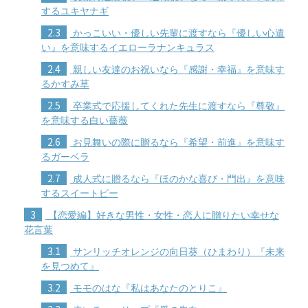
するユキヤナギ
2.3
かっこいい・優しい先輩に渡すなら『優しい心遣
い』を意味するイエローラナンキュラス
2.4
親しい友達のお祝いなら『感謝・幸福』を意味す
るかすみ草
2.5
卒業式で応援してくれた先生に渡すなら『尊敬』
を意味する白い薔薇
2.6
お見舞いの際に贈るなら『希望・前進』を意味す
るガーベラ
2.7
成人式に贈るなら『ほのかな喜び・門出』を意味
するスイートピー
3
【恋愛編】好きな男性・女性・恋人に贈りたい幸せな
花言葉
3.1
サンリッチオレンジの向日葵（ひまわり）『未来
を見つめて』
3.2
モモのはな『私はあなたのとりこ』