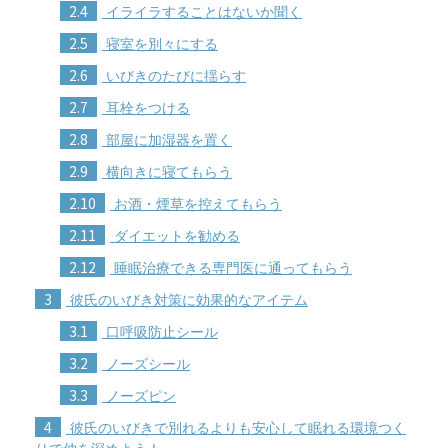
2.4
イライラすることはないか聞く
2.5
寝室を別々にする
2.6
いびきのたびに揺らす
2.7
耳栓をつける
2.8
部屋に加湿器を置く
2.9
横向きに寝てもらう
2.10
お酒・煙草を控えてもらう
2.11
ダイエットを勧める
2.12
睡眠治療できる専門医に通ってもらう
3
彼氏のいびき対策に効果的なアイテム
3.1
口呼吸防止シール
3.2
ノーズシール
3.3
ノーズピン
4
彼氏のいびきで別れるよりも安心して眠れる環境つく