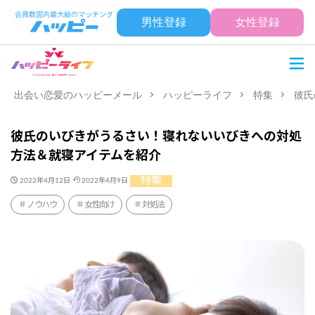
男性登録
女性登録
出会い恋愛のハッピーメール
ハッピーライフ
特集
彼氏
彼氏のいびきがうるさい！寝れないいびきへの対処
方法＆就寝アイテムを紹介
特集
2022年4月12日
2022年4月9日
ノウハウ
女性向け
対処法