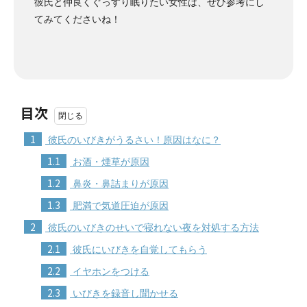
彼氏と仲良くぐっすり眠りたい女性は、ぜひ参考にし
てみてくださいね！
目次
1
彼氏のいびきがうるさい！原因はなに？
1.1
お酒・煙草が原因
1.2
鼻炎・鼻詰まりが原因
1.3
肥満で気道圧迫が原因
2
彼氏のいびきのせいで寝れない夜を対処する方法
2.1
彼氏にいびきを自覚してもらう
2.2
イヤホンをつける
2.3
いびきを録音し聞かせる