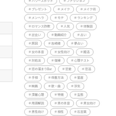
パワースポット
ファッション
プレゼント
メイク
メイク術
メンヘラ
モテ
ランキング
ロマンス詐欺
人気
体験談
出会い
動画紹介
占い
原因
吉崎綾
夢占い
女の本音
女性向け
婚活
対処法
復縁
心理テスト
恋の溜まりBar
恋愛
恋活
手相
改善方法
星座
映画
歌・曲
浮気
深層心理
特徴
生態
用語解説
男の本音
男女向け
男性向け
相性
石言葉