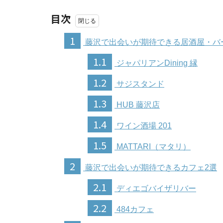
目次
1
藤沢で出会いが期待できる居酒屋・バ
1.1
ジャパリアンDining 縁
1.2
サジスタンド
1.3
HUB 藤沢店
1.4
ワイン酒場 201
1.5
MATTARI（マタリ）
2
藤沢で出会いが期待できるカフェ2選
2.1
ディエゴバイザリバー
2.2
484カフェ