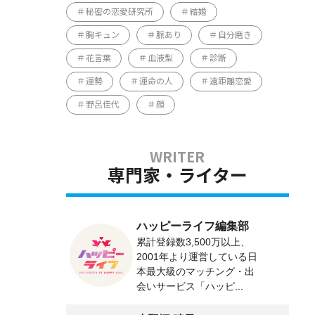
秘密の恋愛研究所
結婚
胸キュン
脈あり
自分磨き
花言葉
血液型
診断
運勢
運命の人
遠距離恋愛
野呂佳代
顔
専門家・ライター
ハッピーライフ編集部
累計登録数3,500万以上、
2001年より運営している日
本最大級のマッチング・出
会いサービス「ハッピ...