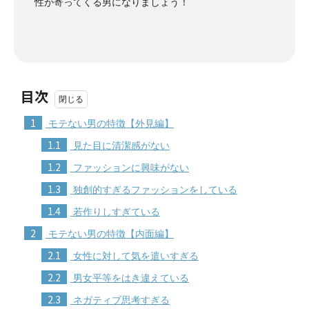
性が寄ってくる男になりましょう！
目次
1
モテない男の特徴【外見編】
1.1
見た目に清潔感がない
1.2
ファッションに興味がない
1.3
独創的すぎるファッションをしている
1.4
若作りしすぎている
2
モテない男の特徴【内面編】
2.1
女性に対して気を遣いすぎる
2.2
男女平等をはき違えている
2.3
ネガティブ思考すぎる