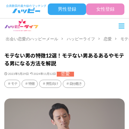
男性登録
女性登録
出会い恋愛のハッピーメール
ハッピーライフ
恋愛
モテ
モテない男の特徴12選！モテない男あるあるやモテ
る男になる方法を解説
恋愛
2023年5月29日
2024年11月12日
モテ
特徴
男性向け
自分磨き