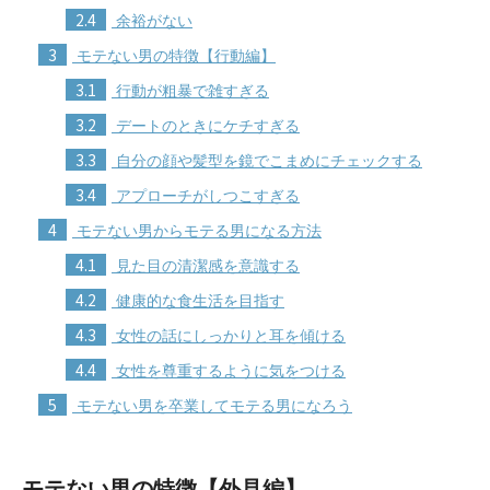
2.4
余裕がない
3
モテない男の特徴【行動編】
3.1
行動が粗暴で雑すぎる
3.2
デートのときにケチすぎる
3.3
自分の顔や髪型を鏡でこまめにチェックする
3.4
アプローチがしつこすぎる
4
モテない男からモテる男になる方法
4.1
見た目の清潔感を意識する
4.2
健康的な食生活を目指す
4.3
女性の話にしっかりと耳を傾ける
4.4
女性を尊重するように気をつける
5
モテない男を卒業してモテる男になろう
モテない男の特徴【外見編】