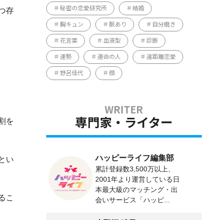
秘密の恋愛研究所
結婚
つ存
胸キュン
脈あり
自分磨き
花言葉
血液型
診断
運勢
運命の人
遠距離恋愛
野呂佳代
顔
割を
専門家・ライター
ハッピーライフ編集部
とい
累計登録数3,500万以上、
2001年より運営している日
本最大級のマッチング・出
るこ
会いサービス「ハッピ...