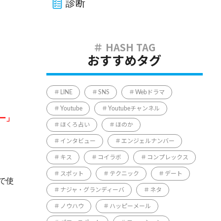
診断
おすすめタグ
LINE
SNS
Webドラマ
Youtube
Youtubeチャンネル
ー」
ほくろ占い
ほのか
インタビュー
エンジェルナンバー
キス
コイラボ
コンプレックス
スポット
テクニック
デート
で使
ナジャ・グランディーバ
ネタ
ノウハウ
ハッピーメール