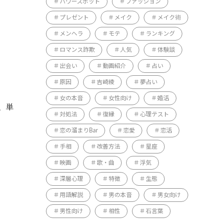
パワースポット
ファッション
プレゼント
メイク
メイク術
メンヘラ
モテ
ランキング
ロマンス詐欺
人気
体験談
出会い
動画紹介
占い
原因
吉崎綾
夢占い
女の本音
女性向け
婚活
、単
対処法
復縁
心理テスト
恋の溜まりBar
恋愛
恋活
手相
改善方法
星座
映画
歌・曲
浮気
深層心理
特徴
生態
用語解説
男の本音
男女向け
男性向け
相性
石言葉