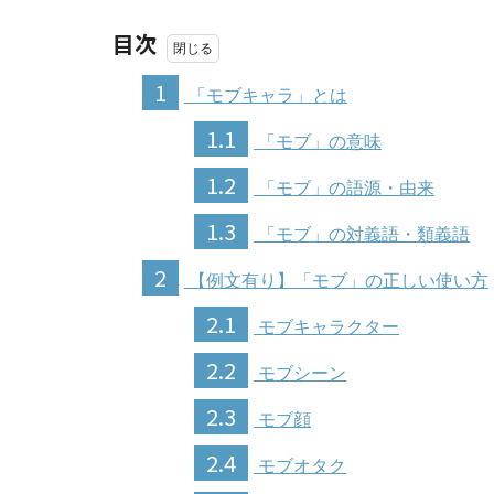
目次
1
「モブキャラ」とは
1.1
「モブ」の意味
1.2
「モブ」の語源・由来
1.3
「モブ」の対義語・類義語
2
【例文有り】「モブ」の正しい使い方
2.1
モブキャラクター
2.2
モブシーン
2.3
モブ顔
2.4
モブオタク