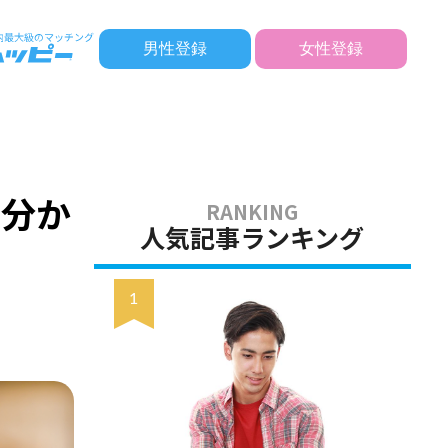
男性登録
女性登録
！
を分か
人気記事ランキング