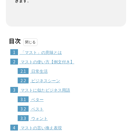
きます
。
目次
1
「マスト」の意味とは
2
マストの使い方【例文付き】
2.1
日常生活
2.2
ビジネスシーン
3
マストに似たビジネス用語
3.1
ベター
3.2
ベスト
3.3
ウォント
4
マストの言い換え表現