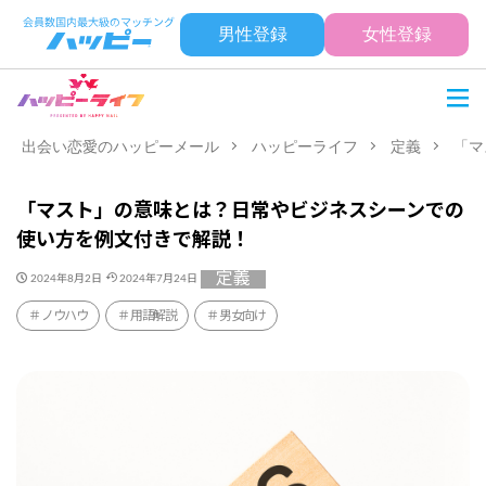
男性登録
女性登録
出会い恋愛のハッピーメール
ハッピーライフ
定義
「マ
「マスト」の意味とは？日常やビジネスシーンでの
使い方を例文付きで解説！
定義
2024年8月2日
2024年7月24日
ノウハウ
用語解説
男女向け