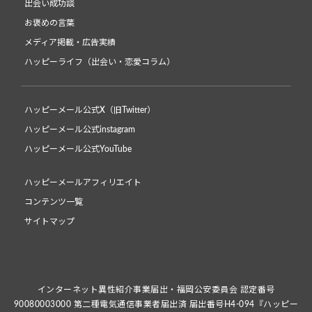
出会い成功談
お褒めの言葉
メディア掲載・広告実績
ハッピーライフ（出会い・恋愛コラム）
ハッピーメール公式X（旧Twitter）
ハッピーメール公式instagram
ハッピーメール公式YouTube
ハッピーメールアフィリエイト
コンテンツ一覧
サイトマップ
インターネット異性紹介事業届出・福岡公安委員会 認定番号
90080003000 第二種電気通信事業者届出済 届出番号H4-094『ハッピー