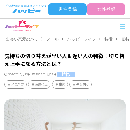
男性登録
女性登録
出会い恋愛のハッピーメール
ハッピーライフ
特徴
気持
気持ちの切り替えが早い人＆遅い人の特徴！切り替
え上手になる方法とは？
特徴
2020年12月13日
2026年1月23日
ノウハウ
深層心理
生態
男女向け