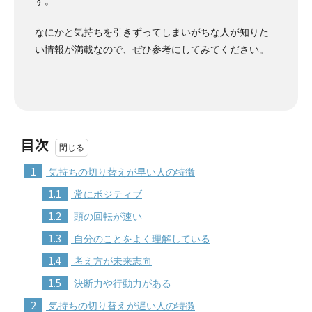
す。
なにかと気持ちを引きずってしまいがちな人が知りた
い情報が満載なので、ぜひ参考にしてみてください。
目次
1
気持ちの切り替えが早い人の特徴
1.1
常にポジティブ
1.2
頭の回転が速い
1.3
自分のことをよく理解している
1.4
考え方が未来志向
1.5
決断力や行動力がある
2
気持ちの切り替えが遅い人の特徴