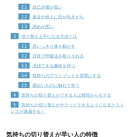
2.1
自己評価が低い
2.2
過去や他人に目が向きがち
2.3
諦めが悪い
3
切り替え上手になる方法とは
3.1
思いっきり体を動かす
3.2
日常で呼吸法を取り入れる
3.3
没頭できる趣味を持つ
3.4
気持ちのアウトプットを習慣にする
3.5
面白いものに触れて笑う
4
気持ちの切り替えができる人は異性からモテる
5
気持ちの切り替えがサクッとできるようになるとスト
レスが激減する！
気持ちの切り替えが早い人の特徴