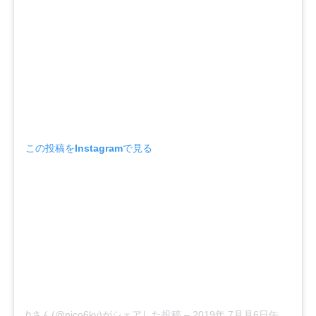
この投稿をInstagramで見る
ℎさん(@nico6ky)がシェアした投稿
–
2019年 7月月6日午前12時31分PDT