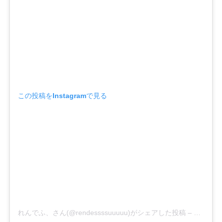
この投稿をInstagramで見る
れんでふ、さん(@rendessssuuuuu)がシェアした投稿
–
2019年