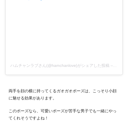
ハムチャンラブさん(@hamchanlove)がシェアした投稿
–
2016
両手を顔の横に持ってくるガオガオポーズは、こっそり小顔
に魅せる効果があります。
このポーズなら、可愛いポーズが苦手な男子でも一緒にやっ
てくれそうですよね！