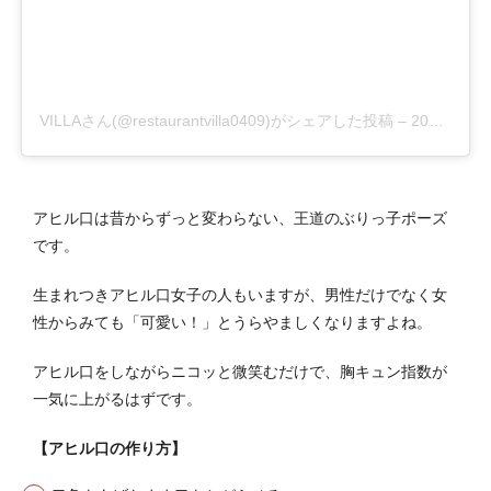
VILLAさん(@restaurantvilla0409)がシェアした投稿
–
2019年 7月月4日午後6時42分PDT
アヒル口は昔からずっと変わらない、王道のぶりっ子ポーズ
です。
生まれつきアヒル口女子の人もいますが、男性だけでなく女
性からみても「可愛い！」とうらやましくなりますよね。
アヒル口をしながらニコッと微笑むだけで、胸キュン指数が
一気に上がるはずです。
【アヒル口の作り方】