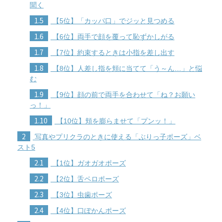
聞く
1.5
【5位】「カッパ口」でジッと見つめる
1.6
【6位】両手で顔を覆って恥ずかしがる
1.7
【7位】約束するときは小指を差し出す
1.8
【8位】人差し指を頬に当てて「う～ん…」と悩
む
1.9
【9位】顔の前で両手を合わせて「ね？お願い
っ！」
1.10
【10位】頬を膨らませて「プンッ！」
2
写真やプリクラのときに使える「ぶりっ子ポーズ」ベ
スト5
2.1
【1位】ガオガオポーズ
2.2
【2位】舌ペロポーズ
2.3
【3位】虫歯ポーズ
2.4
【4位】口ぽかんポーズ