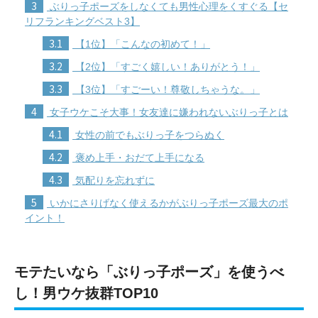
3
ぶりっ子ポーズをしなくても男性心理をくすぐる【セ
リフランキングベスト3】
3.1
【1位】「こんなの初めて！」
3.2
【2位】「すごく嬉しい！ありがとう！」
3.3
【3位】「すごーい！尊敬しちゃうな。」
4
女子ウケこそ大事！女友達に嫌われないぶりっ子とは
4.1
女性の前でもぶりっ子をつらぬく
4.2
褒め上手・おだて上手になる
4.3
気配りを忘れずに
5
いかにさりげなく使えるかがぶりっ子ポーズ最大のポ
イント！
モテたいなら「ぶりっ子ポーズ」を使うべ
し！男ウケ抜群TOP10