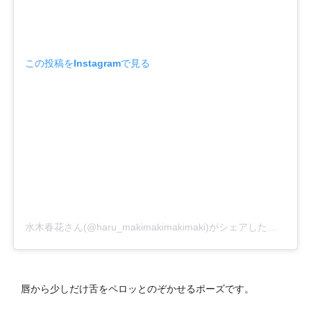
この投稿をInstagramで見る
水木春花さん(@haru_makimakimakimaki)がシェアした投稿
–
2
唇から少しだけ舌をペロッとのぞかせるポーズです。