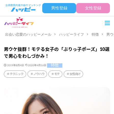
男性登録
女性登録
出会い恋愛のハッピーメール
ハッピーライフ
特徴
男ウ
男ウケ抜群！モテる女子の「ぶりっ子ポーズ」10選
で男心をわしづかみ！
特徴
2019年8月4日
2020年4月16日
テクニック
ノウハウ
モテ
女性向け