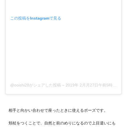
この投稿をInstagramで見る
@ooishi28がシェアした投稿
–
2019年 2月月27日午前5時16分PST
相手と向かい合わせで座ったときに使えるポーズです。
頬杖をつくことで、自然と前のめりになるので上目遣いにも