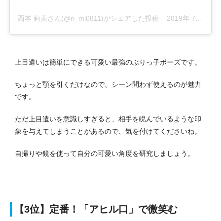
西本 莉美さん(@ri_mi0811)がシェアした投稿
–
2019年 7月月5日午前4時07分PDT
上目遣いは簡単にできる可愛い最強のぶりっ子ポーズです。
ちょっと顎を引くだけなので、シーン問わず使えるのが魅力
です。
ただ上目遣いを意識しすぎると、相手を睨んでいるような印
象を与えてしまうことがあるので、気を付けてくださいね。
自撮りや鏡を使って自分の可愛い角度を研究しましょう。
【3位】定番！「アヒル口」で微笑む