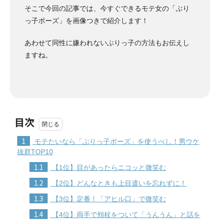
そこで今回の記事では、今すぐできるモテ女の「ぶり
っ子ポーズ」を画像つきで紹介します！
あわせて同性に嫌われないぶりっ子の方法もお伝えし
ますね。
目次
1
モテたいなら「ぶりっ子ポーズ」を使うべし！男ウケ
抜群TOP10
1.1
【1位】目があったらニコッと微笑む
1.2
【2位】どんなときも上目遣いを忘れずに！
1.3
【3位】定番！「アヒル口」で微笑む
1.4
【4位】両手で頬杖をついて「うんうん」と話を