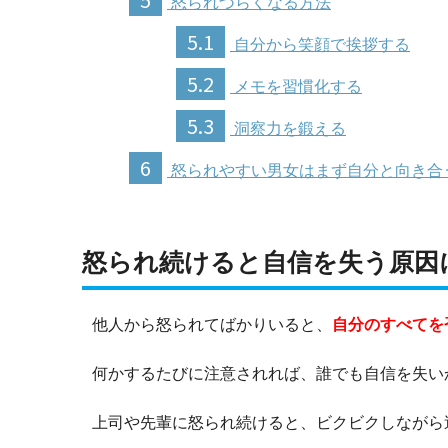
怒られづらくなる方法
5.1
自分から笑顔で挨拶する
5.2
メモを習慣化する
5.3
洞察力を鍛える
6
怒られやすい男女はまず自分と向き合
怒られ続けると自信を失う原因
他人から怒られてばかりいると、
自分のすべてを
何かするたびに注意されれば、誰でも自信を失い
上司や先輩に怒られ続けると、ビクビクしながら