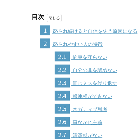
目次
1
怒られ続けると自信を失う原因になる
2
怒られやすい人の特徴
2.1
約束を守らない
2.2
自分の非を認めない
2.3
同じミスを繰り返す
2.4
報連相ができない
2.5
ネガティブ思考
2.6
事なかれ主義
2.7
清潔感がない