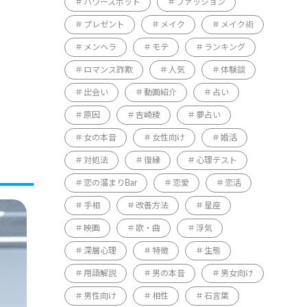
パワースポット
ファッション
プレゼント
メイク
メイク術
メンヘラ
モテ
ランキング
ロマンス詐欺
人気
体験談
出会い
動画紹介
占い
原因
吉崎綾
夢占い
女の本音
女性向け
婚活
対処法
復縁
心理テスト
恋の溜まりBar
恋愛
恋活
手相
改善方法
星座
映画
歌・曲
浮気
深層心理
特徴
生態
用語解説
男の本音
男女向け
男性向け
相性
石言葉