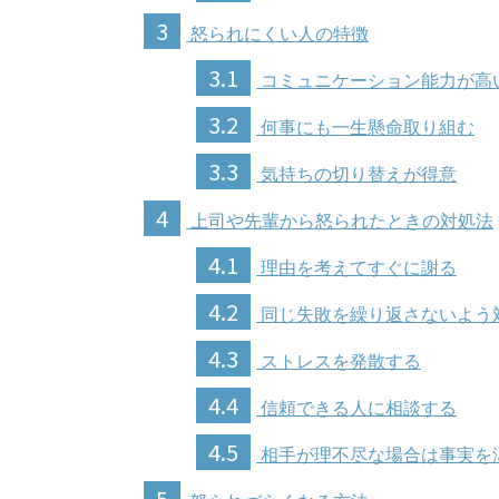
3
怒られにくい人の特徴
3.1
コミュニケーション能力が高
3.2
何事にも一生懸命取り組む
3.3
気持ちの切り替えが得意
4
上司や先輩から怒られたときの対処法
4.1
理由を考えてすぐに謝る
4.2
同じ失敗を繰り返さないよう
4.3
ストレスを発散する
4.4
信頼できる人に相談する
4.5
相手が理不尽な場合は事実を
5