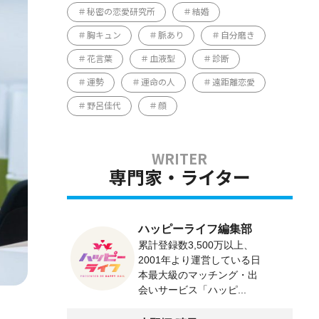
秘密の恋愛研究所
結婚
胸キュン
脈あり
自分磨き
花言葉
血液型
診断
運勢
運命の人
遠距離恋愛
野呂佳代
顔
専門家・ライター
ハッピーライフ編集部
累計登録数3,500万以上、
2001年より運営している日
本最大級のマッチング・出
会いサービス「ハッピ...