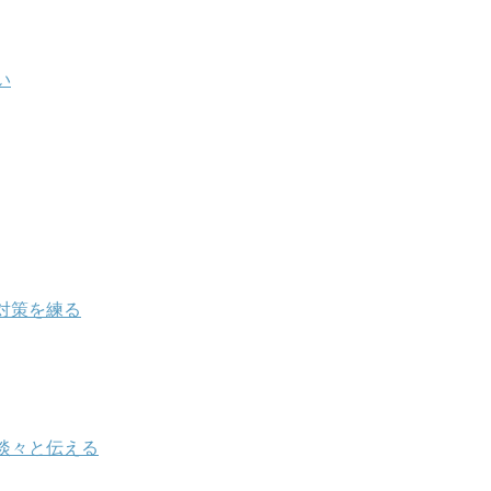
い
対策を練る
淡々と伝える