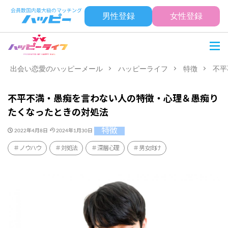
男性登録
女性登録
出会い恋愛のハッピーメール
ハッピーライフ
特徴
不平
不平不満・愚痴を言わない人の特徴・心理＆愚痴り
たくなったときの対処法
特徴
2022年4月8日
2024年1月30日
ノウハウ
対処法
深層心理
男女向け