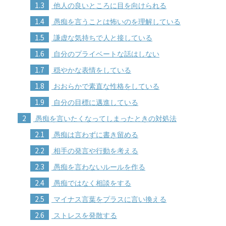
1.3
他人の良いところに目を向けられる
1.4
愚痴を言うことは怖いのを理解している
1.5
謙虚な気持ちで人と接している
1.6
自分のプライベートな話はしない
1.7
穏やかな表情をしている
1.8
おおらかで素直な性格をしている
1.9
自分の目標に邁進している
2
愚痴を言いたくなってしまったときの対処法
2.1
愚痴は言わずに書き留める
2.2
相手の発言や行動を考える
2.3
愚痴を言わないルールを作る
2.4
愚痴ではなく相談をする
2.5
マイナス言葉をプラスに言い換える
2.6
ストレスを発散する