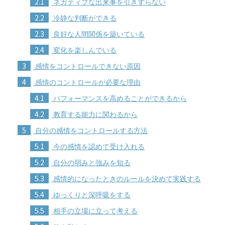
2.1
ネガティブな出来事を引きずらない
2.2
冷静な判断ができる
2.3
良好な人間関係を築いている
2.4
変化を楽しんでいる
3
感情をコントロールできない原因
4
感情のコントロールが必要な理由
4.1
パフォーマンスを高めることができるから
4.2
教育する能力に関わるから
5
自分の感情をコントロールする方法
5.1
今の感情を認めて受け入れる
5.2
自分の弱みと強みを知る
5.3
感情的になったときのルールを決めて実践する
5.4
ゆっくりと深呼吸をする
5.5
相手の立場に立って考える