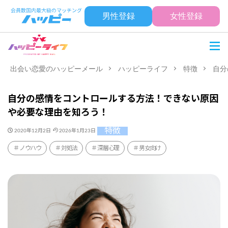
男性登録
女性登録
出会い恋愛のハッピーメール
ハッピーライフ
特徴
自分
自分の感情をコントロールする方法！できない原因
や必要な理由を知ろう！
特徴
2020年12月2日
2026年1月23日
ノウハウ
対処法
深層心理
男女向け