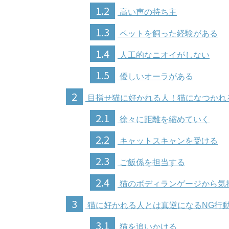
1.2
高い声の持ち主
1.3
ペットを飼った経験がある
1.4
人工的なニオイがしない
1.5
優しいオーラがある
2
目指せ猫に好かれる人！猫になつかれ
2.1
徐々に距離を縮めていく
2.2
キャットスキャンを受ける
2.3
ご飯係を担当する
2.4
猫のボディランゲージから気
3
猫に好かれる人とは真逆になるNG行
3.1
猫を追いかける