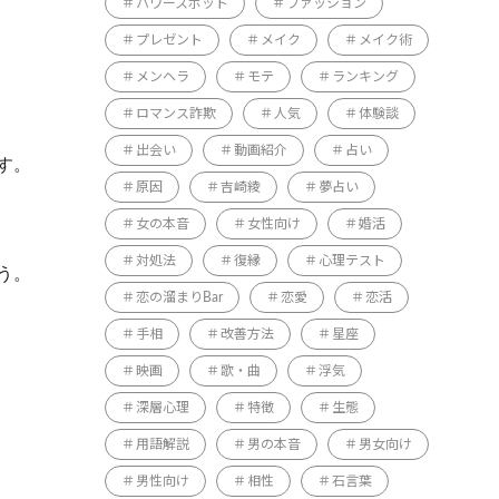
パワースポット
ファッション
プレゼント
メイク
メイク術
メンヘラ
モテ
ランキング
ロマンス詐欺
人気
体験談
出会い
動画紹介
占い
す。
原因
吉崎綾
夢占い
女の本音
女性向け
婚活
対処法
復縁
心理テスト
う。
恋の溜まりBar
恋愛
恋活
手相
改善方法
星座
映画
歌・曲
浮気
深層心理
特徴
生態
用語解説
男の本音
男女向け
男性向け
相性
石言葉