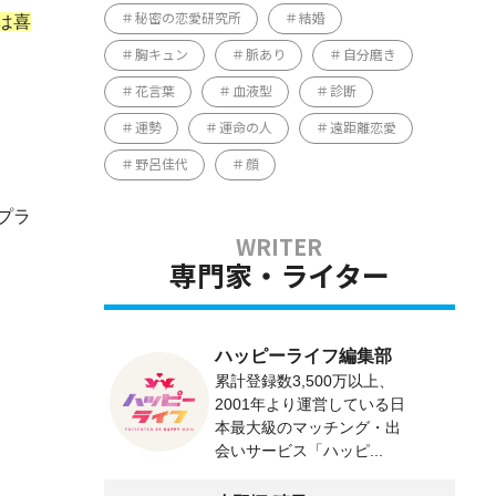
は喜
秘密の恋愛研究所
結婚
胸キュン
脈あり
自分磨き
花言葉
血液型
診断
運勢
運命の人
遠距離恋愛
野呂佳代
顔
プラ
専門家・ライター
ハッピーライフ編集部
累計登録数3,500万以上、
2001年より運営している日
本最大級のマッチング・出
会いサービス「ハッピ...