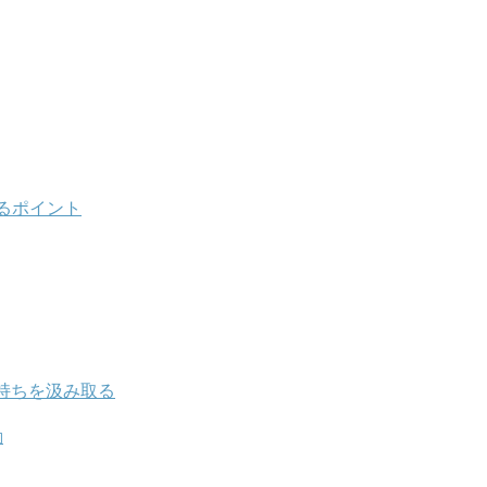
るポイント
持ちを汲み取る
動