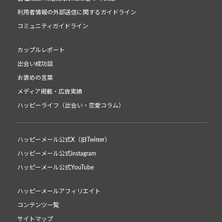
利用者情報の外部送信に関するガイドライン
コミュニティガイドライン
カップルレポート
出会い成功談
お褒めの言葉
メディア掲載・広告実績
ハッピーライフ（出会い・恋愛コラム）
ハッピーメール公式X（旧Twitter）
ハッピーメール公式instagram
ハッピーメール公式YouTube
ハッピーメールアフィリエイト
コンテンツ一覧
サイトマップ