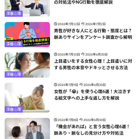
の対処法やNG行動を徹底解説
深層心理
2026年7月12日
2026年7月2日
男性が好きな人にとる行動・態度とは？
脈ありサインをアンケート調査から解明
深層心理
2026年7月10日
2026年6月30日
上目遣いをする女性心理！上目遣いに対
する男性の本音やドキッとさせる方法
深層心理
2026年7月9日
2026年6月30日
女性が「😭」を使う心理6選！大泣きす
る絵文字への上手な返し方を解説
深層心理
2026年7月8日
2026年6月30日
「機会があれば」と言う女性心理6選！
脈あり・脈なしの見分け方や対処法