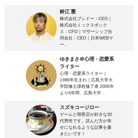
鈴江 憲
株式会社ブシドー：CEO｜
株式会社ミックスボック
ス：CFO｜マザーシップ合
同会社：CEO｜日本WEBマ
ー...
ゆきまさ＠心理・恋愛系
ライター
心理・恋愛系ライター｜
1986年生まれ｜広島大学大
学院修士課程修了者 2005年
より6年間、広島大学...
スズキコージロー
ゲームと喫茶店が好きな30
代男性です。読んだ方が幸
せになれるような記事を書
きたいです！