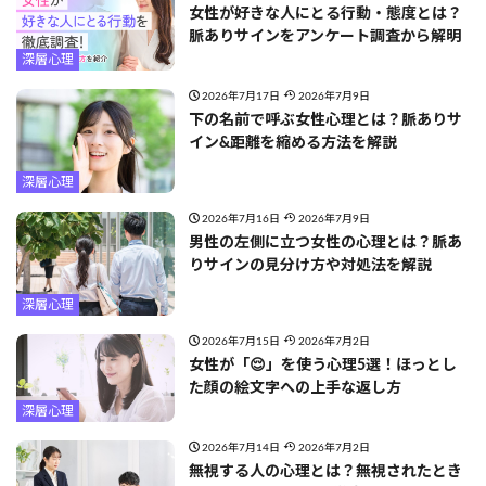
女性が好きな人にとる行動・態度とは？
脈ありサインをアンケート調査から解明
深層心理
2026年7月17日
2026年7月9日
下の名前で呼ぶ女性心理とは？脈ありサ
イン&距離を縮める方法を解説
深層心理
2026年7月16日
2026年7月9日
男性の左側に立つ女性の心理とは？脈あ
りサインの見分け方や対処法を解説
深層心理
2026年7月15日
2026年7月2日
女性が「😌」を使う心理5選！ほっとし
た顔の絵文字への上手な返し方
深層心理
2026年7月14日
2026年7月2日
無視する人の心理とは？無視されたとき