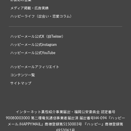
お褒めの言葉
メディア掲載・広告実績
ハッピーライフ（出会い・恋愛コラム）
ハッピーメール公式X（旧Twitter）
ハッピーメール公式instagram
ハッピーメール公式YouTube
ハッピーメールアフィリエイト
コンテンツ一覧
サイトマップ
インターネット異性紹介事業届出・福岡公安委員会 認定番号
90080003000 第二種電気通信事業者届出済 届出番号H4-094『ハッピー
メール/HAPPYMAIL』商標登録第5150003号 『ハッピー』商標登録第
6953061号