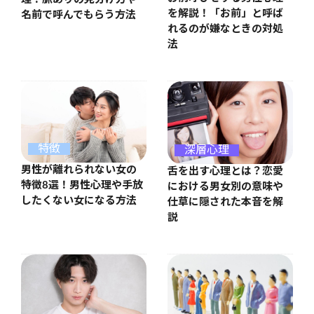
を解説！「お前」と呼ば
名前で呼んでもらう方法
れるのが嫌なときの対処
法
特徴
深層心理
男性が離れられない女の
舌を出す心理とは？恋愛
特徴8選！男性心理や手放
における男女別の意味や
したくない女になる方法
仕草に隠された本音を解
説