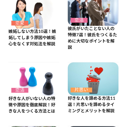
恋活
恋愛
彼氏がいたことない人の
嫉妬しない方法10選！嫉
特徴7選！彼氏をつくるた
妬してしまう原因や嫉妬
めに大切なポイントを解
心をなくす対処法を解説
説
片思い
恋活
好きな人を諦める方法11
好きな人がいない人の特
選！片思いを諦めるタイ
徴や原因を徹底解説！好
ミングとメリットを解説
きな人をつくる方法とは