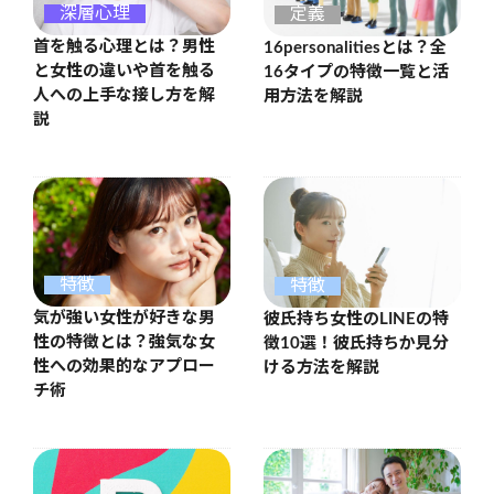
深層心理
定義
首を触る心理とは？男性
16personalitiesとは？全
と女性の違いや首を触る
16タイプの特徴一覧と活
人への上手な接し方を解
用方法を解説
説
特徴
特徴
気が強い女性が好きな男
彼氏持ち女性のLINEの特
性の特徴とは？強気な女
徴10選！彼氏持ちか見分
性への効果的なアプロー
ける方法を解説
チ術