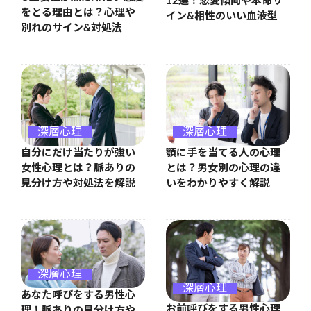
12選！恋愛傾向や本命サ
をとる理由とは？心理や
イン&相性のいい血液型
別れのサイン&対処法
深層心理
深層心理
自分にだけ当たりが強い
顎に手を当てる人の心理
女性心理とは？脈ありの
とは？男女別の心理の違
見分け方や対処法を解説
いをわかりやすく解説
深層心理
深層心理
あなた呼びをする男性心
お前呼びをする男性心理
理！脈ありの見分け方や