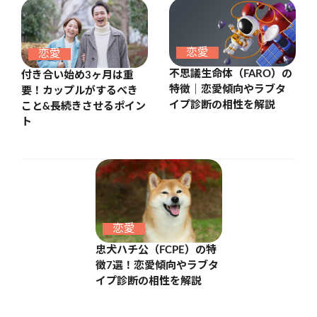
恋愛
恋愛
不思議生命体（FARO）の
付き合い始め3ヶ月は重
特徴｜恋愛傾向やラブタ
要！カップルがするべき
イプ診断の相性を解説
こと&長続きさせるポイン
ト
恋愛
忠犬ハチ公（FCPE）の特
徴7選！恋愛傾向やラブタ
イプ診断の相性を解説