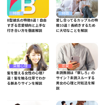
特徴
特徴
B型彼氏の特徴8選！自由
愛し合ってるカップルの特
すぎる恋愛傾向と上手な
徴10選！長続きするため
付き合い方を徹底解説
に大切なことを解説
恋愛
深層心理
未読無視は「察しろ」の
髪を整える女性の心理7
サイン？未読スルーする
選！髪を触る仕草でわか
男女の心理と対処法を解
る脈ありサインを解説
説