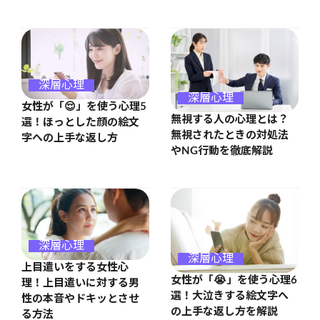
深層心理
深層心理
女性が「😌」を使う心理5
無視する人の心理とは？
選！ほっとした顔の絵文
無視されたときの対処法
字への上手な返し方
やNG行動を徹底解説
深層心理
深層心理
上目遣いをする女性心
女性が「😭」を使う心理6
理！上目遣いに対する男
選！大泣きする絵文字へ
性の本音やドキッとさせ
の上手な返し方を解説
る方法