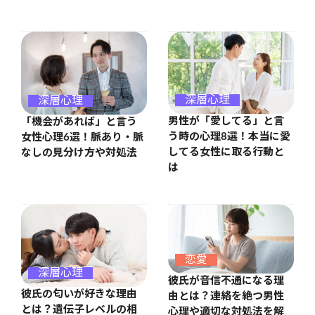
深層心理
深層心理
男性が「愛してる」と言
「機会があれば」と言う
う時の心理8選！本当に愛
女性心理6選！脈あり・脈
してる女性に取る行動と
なしの見分け方や対処法
は
恋愛
深層心理
彼氏が音信不通になる理
彼氏の匂いが好きな理由
由とは？連絡を絶つ男性
とは？遺伝子レベルの相
心理や適切な対処法を解