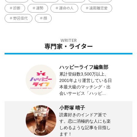
診断
運勢
運命の人
遠距離恋愛
野呂佳代
顔
専門家・ライター
ハッピーライフ編集部
累計登録数3,500万以上、
2001年より運営している日
本最大級のマッチング・出
会いサービス「ハッピ...
小野塚 晴子
読書好きのインドア派で
す。恋に消極的な人にも楽
しめるような記事を目指し
ます！