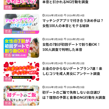
本音と引かれるNG行動を調査
恋活
2026年5月30日
2026年5月14日
マッチングアプリで付き合う決め手は？
女性100人の本音とモテる秘訣
恋活
2026年5月28日
2026年5月14日
女性の7割が初回デートで割り勘OK！
100人調査で判明した本音
恋活
2026年5月24日
2026年5月12日
お金のかからないデートプラン7選！楽
しむコツを成人男女にアンケート調査
恋活
2026年5月18日
2026年4月23日
初デートのご飯で失敗しないお店選び
は？理想の予算と食事のNG行動を大調査
恋活