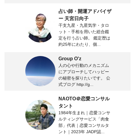
占い師・開運アドバイザ
ー 天宮日向子
干支九星・九星気学・タロ
ット・手相を用いた総合鑑
定を行う占い師。 鑑定歴は
約25年にわたり、個...
Group O'z
人の心や行動のメカニズム
にアプローチしてハッピー
の秘密を探りたいです。 公
式ブログ http://g...
NAOTO＠恋愛コンサル
タント
1984年生まれ｜恋愛コンサ
ルティングサービス「肉食
部」代表｜恋愛コンサルタ
ント｜2023年 JADP認...