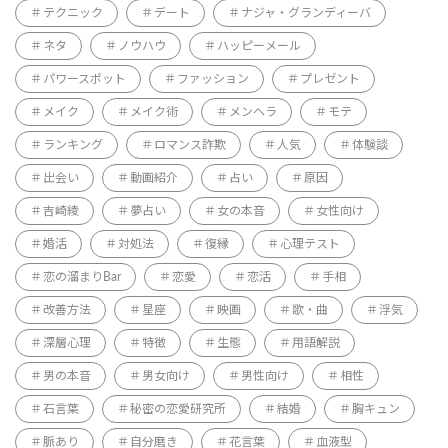
テクニック
デート
ナジャ・グランディーバ
ネタ
ノウハウ
ハッピーメール
パワースポット
ファッション
プレゼント
メイク
メイク術
メンヘラ
モテ
ランキング
ロマンス詐欺
人気
体験談
出会い
動画紹介
占い
原因
吉崎綾
夢占い
女の本音
女性向け
婚活
対処法
復縁
心理テスト
恋の溜まりBar
恋愛
恋活
手相
改善方法
星座
映画
歌・曲
浮気
深層心理
特徴
生態
用語解説
男の本音
男女向け
男性向け
相性
石言葉
秘密の恋愛研究所
結婚
胸キュン
脈あり
自分磨き
花言葉
血液型