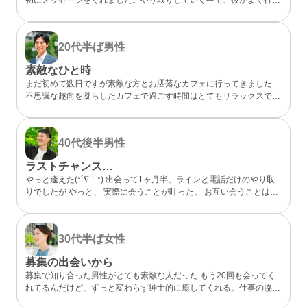
らしいカフェが、実は私も好きなお店だと分かってびっくり。 なん
となく気になるところが一緒だったので、私的には今までになくメッ
セージが盛り上がり嬉しかったです。 カフェに誘ってもらい、実際
20代半ば
男性
にお会いするととっても話しやすくて、時間があっという間。 少し
年上でしたが、気を使わずに話せる感じが心地よくて、「また会いた
素敵なひと時
いな」と素直に伝えました。彼のちょっと嬉しそうな顔をみたら、思
まだ初めて数日ですが素敵な方とお洒落なカフェに行ってきました
わずドキドキしました。 成功談でいいのか…まだどうなるかはわか
不思議な趣向を凝らしたカフェで過ごす時間はとてもリラックスでき
らないけど、出会えてよかったと思える人になりました。
ました 真面目な出会いがちゃんとあることが分かったのでこれから
もお互い良い出会いを探したいですね
40代後半
男性
ラストチャンス…
やっと逢えた(*´∇｀*) 出会って1ヶ月半。ラインと電話だけのやり取
りでしたが やっと、 実際に会うことが叶った。 お互い会うことは諦
めていましたが叶った。 諦めないことが大切と実感した。 理想通り
の可愛い、 メガネの似合う、 タイプの方でした。 ホント、大切にし
たいと思った。 また会う約束もできた。 こんな僕と… ありがとう(*
30代半ば
女性
´∇｀*)
募集の出会いから
募集で知り合った男性がとても素敵な人だった もう20回も会ってく
れてるんだけど、ずっと変わらず紳士的に癒してくれる。仕事の協力
もしてくれて、精神的にも頼りっぱなし。 こんな出会いが鬱屈とし