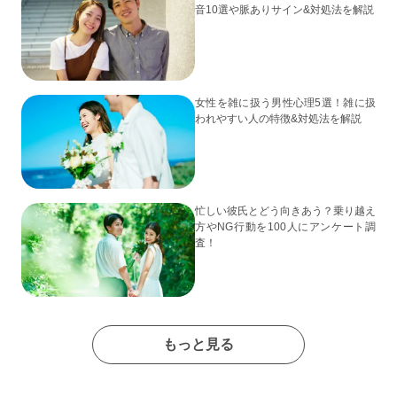
音10選や脈ありサイン&対処法を解説
女性を雑に扱う男性心理5選！雑に扱
われやすい人の特徴&対処法を解説
忙しい彼氏とどう向きあう？乗り越え
方やNG行動を100人にアンケート調
査！
もっと見る