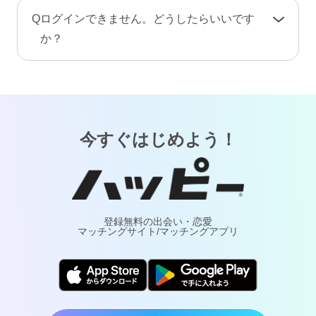
手続き完了後、プロフィール情報や画像・動
A
お客様が安心してご利用いただけるよう、当サ
Q
ログインできません。どうしたらいいです
画・メッセージ・ポイント（コイン）などのア
ービスでは24時間365日体制で有人による監視・
か？
カウント情報はすべて削除されます。復旧や返
通報対応・年齢確認を行っております。
金はできませんのでご注意ください。
A
「
ログインでお困りの方
」ページをご覧くださ
万が一トラブルが発生した場合は、通報により
い。
調査・対応いたします。詐欺や犯罪などの実害
については最寄りの警察へご相談ください。
今すぐはじめよう！
登録無料の出会い・恋愛
マッチングサイト/マッチングアプリ