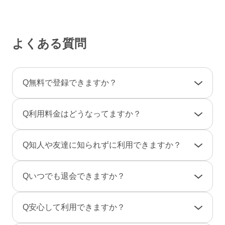
よくある質問
Q
無料で登録できますか？
A
登録料金は一切かかりませんので、ご安心くだ
Q
利用料金はどうなってますか？
さい。
利用料金は一部の決済を除き「完全前払い制」
A
女性は男性とのやりとりは全て無料です。
Q
知人や友達に知られずに利用できますか？
です。そのため、弊社からお客様へ料金の請求
一部のコンテンツの利用はコイン（有料）が必
や督促のご連絡が届くことはありません。
要です。
A
友達に知られないように、実名ではなく匿名で
Q
いつでも退会できますか？
のニックネームで、プロフ画像を登録しない状
男性は、事前にポイントをご購入のうえご利用
態でもご利用できますのでご安心ください。
A
退会は「マイページ」→「各種設定」→「退会
となります。（1P＝約10円、消費ポイントはサ
Q
安心して利用できますか？
また、検索結果にあなたのプロフィールが表示
手続き」から行えます。
ービスによって異なります）
されないように設定することもできます。