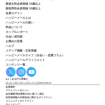
新規女性会員登録 18歳以上
新規男性会員登録 18歳以上
会員ログイン
ハッピーメールとは
ハッピーメールの想い
料金について
カップルレポート
出会い成功談
お褒めの言葉
ヘルプ
メディア掲載・広告実績
ハッピーメールライフ（出会い・恋愛コラム）
ハッピーメールアフィリエイト
コンテンツ一覧
よくある打ち間違え
はっピーめーる
ハッぴーメール
happi-me-ru
会員規約
プライバシーポリシー
会社概要/特定商取引法に基づく表記
利用者情報の外部送信に関するガイドライン
コミュニティガイドライン
サイトマップ