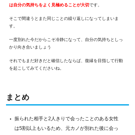
は自分の気持ちをよく見極めることが大切
です。
そこで間違うとまた同じことの繰り返しになってしまいま
す。
一度別れた今だからこそ冷静になって、自分の気持ちとしっ
かり向き合いましょう
それでもまだ好きだと確信したならば、復縁を目指して行動
を起こしてみてくださいね。
まとめ
振られた相手と2人きりで会ったことのある女性
は5割以上もいるため、元カノが別れた後に会っ