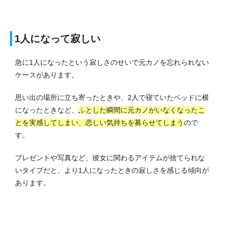
1人になって寂しい
急に1人になったという寂しさのせいで元カノを忘れられない
ケースがあります。
思い出の場所に立ち寄ったときや、2人で寝ていたベッドに横
になったときなど、
ふとした瞬間に元カノがいなくなったこ
とを実感してしまい、恋しい気持ちを募らせてしまう
ので
す。
プレゼントや写真など、彼女に関わるアイテムが捨てられな
いタイプだと、より1人になったときの寂しさを感じる傾向が
あります。