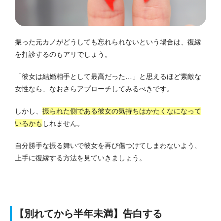
振った元カノがどうしても忘れられないという場合は、復縁
を打診するのもアリでしょう。
「彼女は結婚相手として最高だった…」と思えるほど素敵な
女性なら、なおさらアプローチしてみるべきです。
しかし、
振られた側である彼女の気持ちはかたくなになって
いるかも
しれません。
自分勝手な振る舞いで彼女を再び傷つけてしまわないよう、
上手に復縁する方法を見ていきましょう。
【別れてから半年未満】告白する