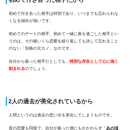
初めて付き合った相手は特別であり、いつまでも忘れられな
くなる傾向が強いです。
初めてのデートの相手、初めて一緒に夜を過ごした相手とい
うのは、その後いくら恋愛を繰り返しても決して忘れること
のない「別格の元カノ」なのです。
自分から振った相手だとしても、
特別な存在として心に強く
刻まれる
のでしょう。
2人の過去が美化されているから
人間というのは過去の思い出を美化してしまうものです。
昔の恋愛も同様で、自分が振った側にもかかわらず「
あの頃