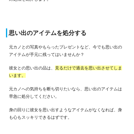
思い出のアイテムを処分する
元カノとの写真やもらったプレゼントなど、今でも思い出の
アイテムが手元に残ってはいませんか？
彼女との思い出の品は、
見るだけで過去を思い出させてしま
います。
元カノへの気持ちを断ち切りたいなら、思い出のアイテムは
早急に処分してください。
身の回りに彼女を思い出すようなアイテムがなくなれば、身
も心もスッキリできるはずです。