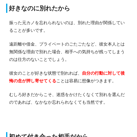
好きなのに別れたから
振った元カノを忘れられないのは、別れた理由が関係してい
ることが多いです。
遠距離や借金、プライベートのごたごたなど、彼女本人とは
無関係な理由で別れた場合、相手への気持ちが残ってしまう
のは仕方のないことでしょう。
彼女のことが好きな状態で別れれば、
自分の行動に対して後
悔の念が押し寄せてくる
ことは容易に想像がつきます。
むしろ好きだからこそ、迷惑をかけたくなくて別れを選んだ
のであれば、なかなか忘れられなくても当然です。
初めて付き合った相手だから