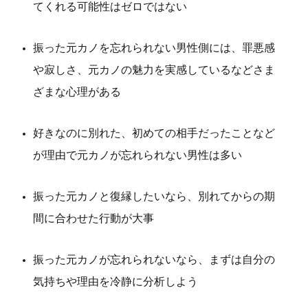
てくれる可能性はゼロではない
振った元カノを忘れられない男性側には、罪悪感
や寂しさ、元カノの魅力を実感しているなどさま
ざまな心理がある
好きなのに別れた、初めての相手だったことなど
が理由で元カノが忘れられない男性は多い
振った元カノと復縁したいなら、別れてからの期
間に合わせた行動が大事
振った元カノが忘れられないなら、まずは自分の
気持ちや理由を冷静に分析しよう