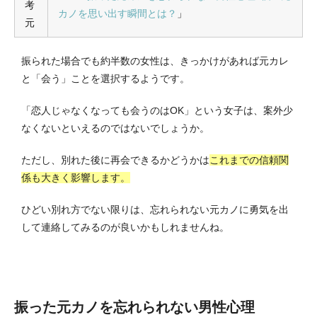
考
カノを思い出す瞬間とは？
」
元
振られた場合でも約半数の女性は、きっかけがあれば元カレ
と「会う」ことを選択するようです。
「恋人じゃなくなっても会うのはOK」という女子は、案外少
なくないといえるのではないでしょうか。
ただし、別れた後に再会できるかどうかは
これまでの信頼関
係も大きく影響します。
ひどい別れ方でない限りは、忘れられない元カノに勇気を出
して連絡してみるのが良いかもしれませんね。
振った元カノを忘れられない男性心理