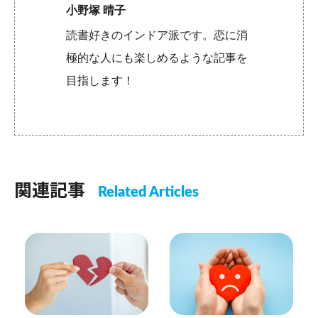
小野塚 晴子
読書好きのインドア派です。恋に消
極的な人にも楽しめるような記事を
目指します！
関連記事
Related Articles