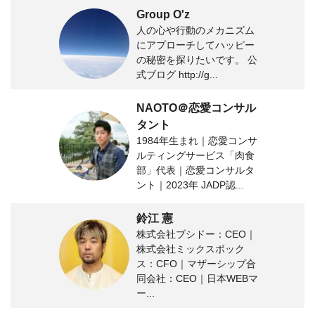
Group O'z
人の心や行動のメカニズム
にアプローチしてハッピー
の秘密を探りたいです。 公
式ブログ http://g...
NAOTO＠恋愛コンサル
タント
1984年生まれ｜恋愛コンサ
ルティングサービス「肉食
部」代表｜恋愛コンサルタ
ント｜2023年 JADP認...
鈴江 憲
株式会社ブシドー：CEO｜
株式会社ミックスボック
ス：CFO｜マザーシップ合
同会社：CEO｜日本WEBマ
ー...