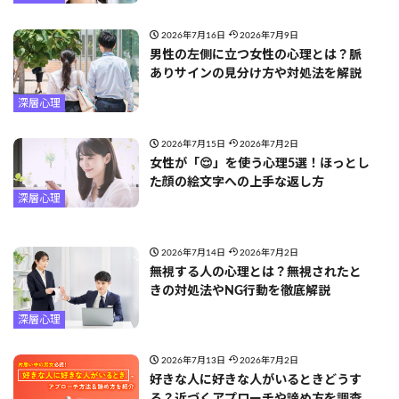
2026年7月16日
2026年7月9日
男性の左側に立つ女性の心理とは？脈
ありサインの見分け方や対処法を解説
深層心理
2026年7月15日
2026年7月2日
女性が「😌」を使う心理5選！ほっとし
た顔の絵文字への上手な返し方
深層心理
2026年7月14日
2026年7月2日
無視する人の心理とは？無視されたと
きの対処法やNG行動を徹底解説
深層心理
2026年7月13日
2026年7月2日
好きな人に好きな人がいるときどうす