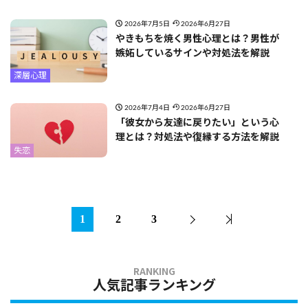
2026年7月5日
2026年6月27日
やきもちを焼く男性心理とは？男性が
嫉妬しているサインや対処法を解説
深層心理
2026年7月4日
2026年6月27日
「彼女から友達に戻りたい」という心
理とは？対処法や復縁する方法を解説
失恋
1
2
3
人気記事ランキング