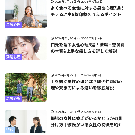
2026年7月31日
2026年7月16日
よく食べる女性に対する男性心理7選！
モテる理由&好印象を与えるポイント
深層心理
2026年7月30日
2026年7月16日
口元を隠す女性心理8選！職場・恋愛別
の本音&上手な接し方を詳しく解説
深層心理
2026年7月29日
2026年7月16日
手を繋ぐ男性心理とは？関係性別の心
理や繋ぎ方による違いを徹底解説
深層心理
2026年7月28日
2026年7月16日
職場の女性に彼氏がいるかどうかの見
分け方｜彼氏がいる女性の特徴を紹介
特徴