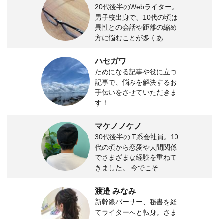
20代後半のWebライター。
男子校出身で、10代の頃は
異性との会話や距離の縮め
方に悩むことが多くあ...
ハセガワ
ためになる記事や役に立つ
記事で、悩みを解決するお
手伝いをさせていただきま
す！
マケノノケノ
30代後半のIT系会社員。10
代の頃から恋愛や人間関係
でさまざまな経験を重ねて
きました。 今でこそ...
渡邉 みなみ
新幹線パーサー、秘書を経
てライターへと転身。さま