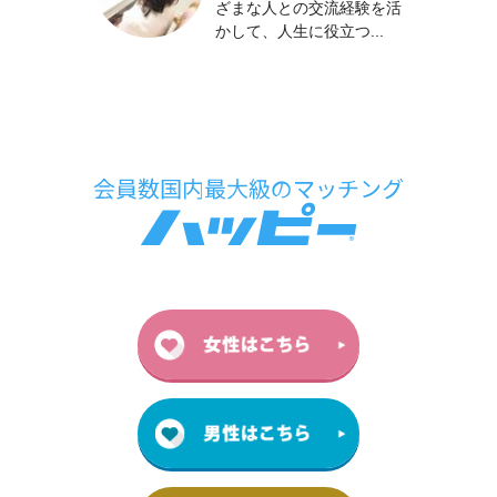
ざまな人との交流経験を活
かして、人生に役立つ...