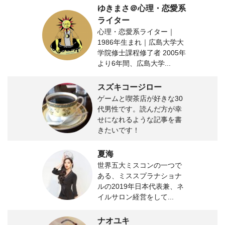
ゆきまさ＠心理・恋愛系
ライター
心理・恋愛系ライター｜
1986年生まれ｜広島大学大
学院修士課程修了者 2005年
より6年間、広島大学...
スズキコージロー
ゲームと喫茶店が好きな30
代男性です。読んだ方が幸
せになれるような記事を書
きたいです！
夏海
世界五大ミスコンの一つで
ある、ミススプラナショナ
ルの2019年日本代表兼、ネ
イルサロン経営をして...
ナオユキ