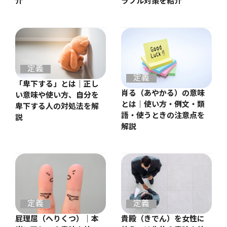
介
ラブル対策を紹介
定義
定義
「卑下する」とは｜正し
肖る（あやかる）の意味
い意味や使い方、自分を
とは｜使い方・例文・類
卑下する人の対処法を解
語・使うときの注意点を
説
解説
定義
定義
屁理屈（へりくつ）｜本
貴殿（きでん）を女性に