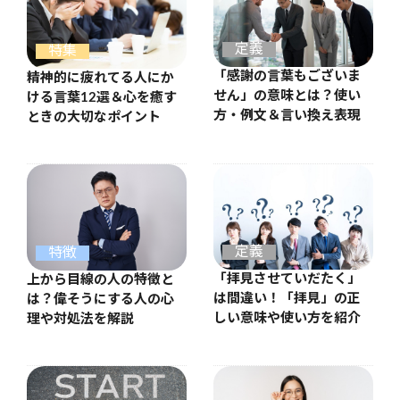
定義
特集
「感謝の言葉もございま
精神的に疲れてる人にか
せん」の意味とは？使い
ける言葉12選＆心を癒す
方・例文＆言い換え表現
ときの大切なポイント
定義
特徴
「拝見させていだたく」
上から目線の人の特徴と
は間違い！「拝見」の正
は？偉そうにする人の心
しい意味や使い方を紹介
理や対処法を解説