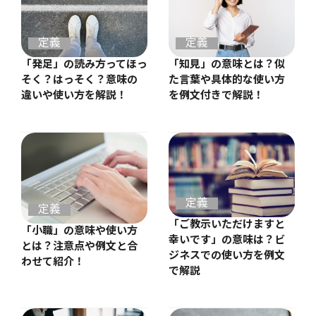
定義
定義
「発足」の読み方ってほっ
「知見」の意味とは？似
そく？はっそく？意味の
た言葉や具体的な使い方
違いや使い方を解説！
を例文付きで解説！
定義
定義
「ご教示いただけますと
「小職」の意味や使い方
幸いです」の意味は？ビ
とは？注意点や例文と合
ジネスでの使い方を例文
わせて紹介！
で解説