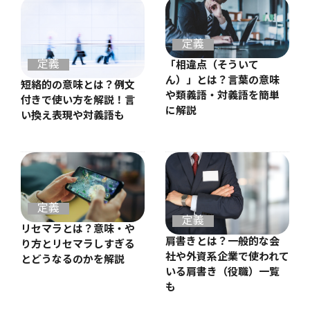
定義
定義
「相違点（そういて
ん）」とは？言葉の意味
短絡的の意味とは？例文
や類義語・対義語を簡単
付きで使い方を解説！言
に解説
い換え表現や対義語も
定義
定義
リセマラとは？意味・や
肩書きとは？一般的な会
り方とリセマラしすぎる
社や外資系企業で使われて
とどうなるのかを解説
いる肩書き（役職）一覧
も