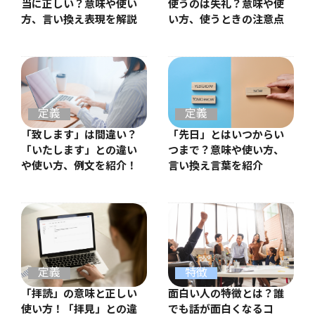
当に正しい？意味や使い
使うのは失礼？意味や使
方、言い換え表現を解説
い方、使うときの注意点
定義
定義
「先日」とはいつからい
「致します」は間違い？
つまで？意味や使い方、
「いたします」との違い
言い換え言葉を紹介
や使い方、例文を紹介！
定義
特徴
「拝読」の意味と正しい
面白い人の特徴とは？誰
使い方！「拝見」との違
でも話が面白くなるコ