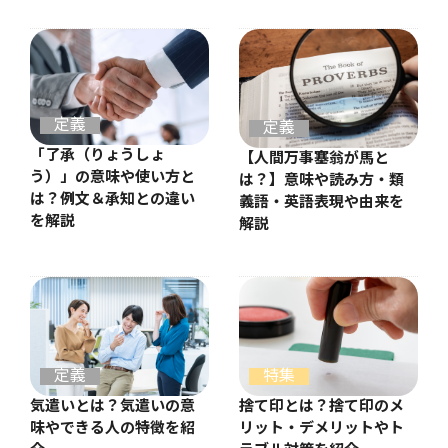
定義
定義
「了承（りょうしょ
【人間万事塞翁が馬と
う）」の意味や使い方と
は？】意味や読み方・類
は？例文＆承知との違い
義語・英語表現や由来を
を解説
解説
定義
特集
気遣いとは？気遣いの意
捨て印とは？捨て印のメ
味やできる人の特徴を紹
リット・デメリットやト