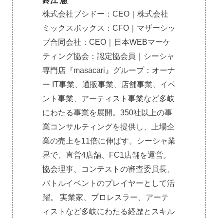
鈴江 憲
株式会社ブシドー：CEO｜株式会社
ミックスボックス：CFO｜マザーシッ
プ合同会社：CEO｜日本WEBマーケ
ティング協会：認定協会員｜シーシャ
専門店『masacari』グループ：オーナ
ー IT事業、通販事業、店舗事業、イベ
ント事業、アーティスト事業など多岐
にわたる事業を展開。350社以上の事
業コンサルティングを提供し、上場企
業の売上を11倍に伸ばす。シーシャ業
界で、直営4店舗、FC1店舗を運営。
協会理事、コンテストの審査委員長、
バトルイベントのプレイヤーとして活
躍。 実業家、プロレスラー、アーテ
ィストなど多岐にわたる経歴とスキル